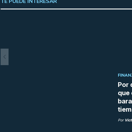
TE PUEDE INTERESAR
FINAN
Por 
que 
bara
tie
Por
Víct