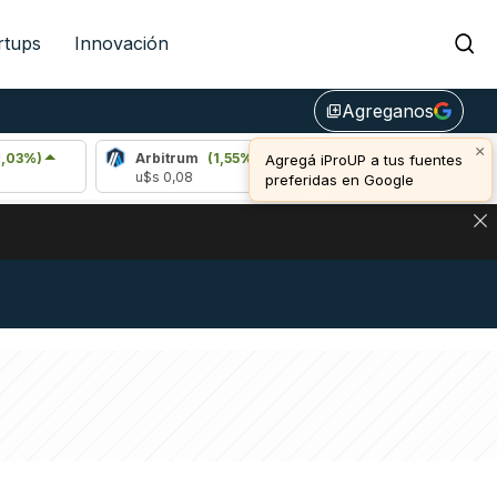
rtups
Innovación
Agreganos
library_add
×
Arbitrum
(1,55%)
Bitcoin
(0,22%)
Agregá iProUP a tus fuentes
u$s 0,08
u$s 64.995,00
preferidas en Google
NA: IMPACTO EN BITCOIN, DÓLAR CRIPTO Y EXCHANGES