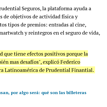
udential Seguros, la plataforma ayuda a
s de objetivos de actividad física y
os tipos de premios: entradas al cine,
martwatch y reintegros en el seguro de vida,
d que tiene efectos positivos porque la
ién mas desafíos", explicó Federico
ra Latinoamérica de Prudential Finantial.
san, por algo será: qué son las billeteras