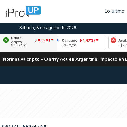
Lo último
Sábado, 8 de agosto de 2026
Dólar
(-0,53%)
le
(0,08%)
Cardano
(-1,47%)
Avalanche
cripto
$ 1567,61
,04
u$s 0,20
u$s 6,53
Normativa cripto - Clarity Act en Argentina: impacto en 
IPROUP
FINANZAS 4.0