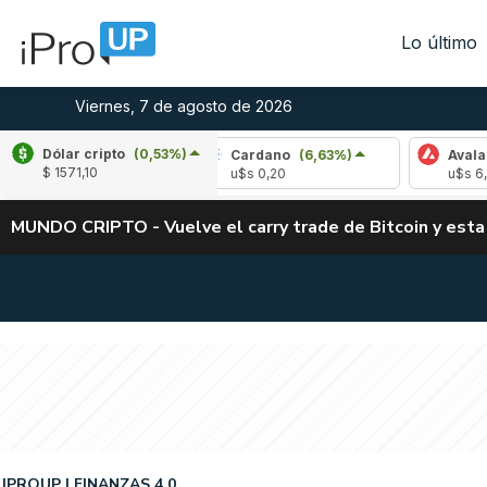
Lo último
Viernes, 7 de agosto de 2026
Dólar cripto
(0,53%)
(-2,91%)
Cardano
(6,63%)
Avalanche
(-
$ 1571,10
02
u$s 0,20
u$s 6,41
MUNDO CRIPTO - Vuelve el carry trade de Bitcoin y esta
IPROUP
FINANZAS 4.0