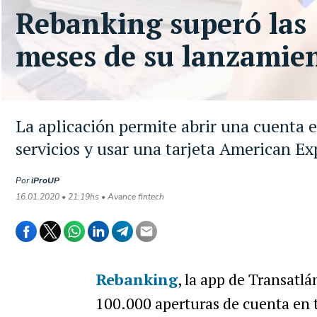
Rebanking superó las 
meses de su lanzamie
La aplicación permite abrir una cuenta en
servicios y usar una tarjeta American Ex
Por
iProUP
16.01.2020 • 21:19hs • Avance fintech
Rebanking
, la app de Transatl
100.000 aperturas de cuenta en to