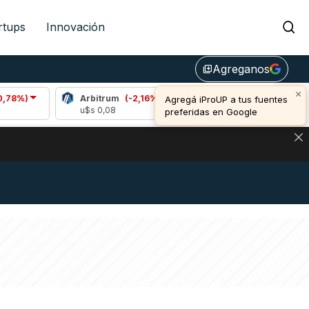
rtups
Innovación
Agreganos
library_add
×
Arbitrum
(-2,16%)
Bitcoin
(-0,76%)
Agregá iProUP a tus fuentes
u$s 0,08
u$s 64.288,00
preferidas en Google
DE DE BITCOIN Y ESTA SEÑAL DEFINE LOS PRECIOS DE AG