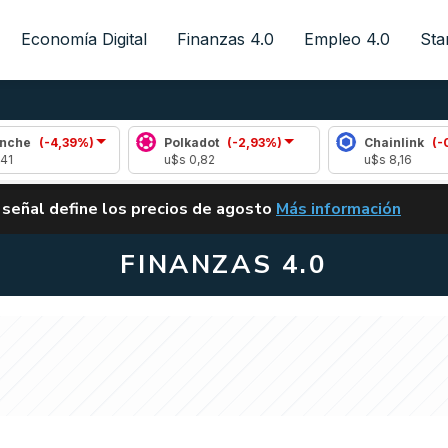
Economía Digital
Finanzas 4.0
Empleo 4.0
Sta
4,39%)
Polkadot
(-2,93%)
Chainlink
(-0,78%)
u$s 0,82
u$s 8,16
ALERTA
 señal define los precios de agosto
Más información
VUELVE EL CARRY TRA
FINANZAS 4.0