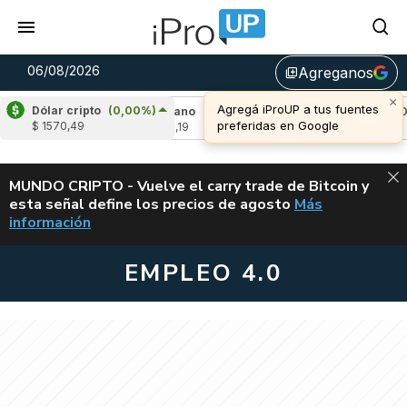
06/08/2026
Agreganos
library_add
×
Agregá iProUP a tus fuentes
Dólar cripto
(0,00%)
2,11%)
Cardano
(-1,50%)
Avalanche
(0,73
preferidas en Google
$ 1570,49
u$s 0,19
u$s 6,68
ALERTA
MUNDO CRIPTO - Vuelve el carry trade de Bitcoin y
esta señal define los precios de agosto
Más
VUELVE EL CAR
información
EMPLEO 4.0