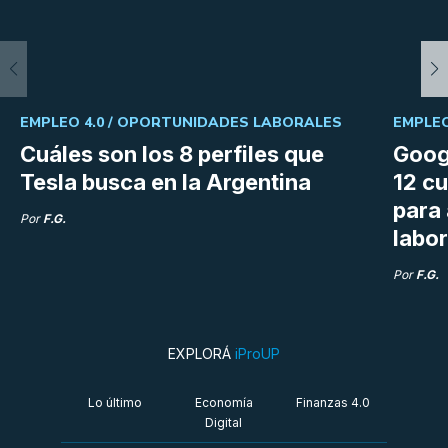
EMPLEO 4.0 /
OPORTUNIDADES LABORALES
EMPLEO
Cuáles son los 8 perfiles que
Goog
Tesla busca en la Argentina
12 cu
para
Por
F.G.
labor
Por
F.G.
EXPLORÁ
iProUP
Lo último
Economía
Finanzas 4.0
Digital