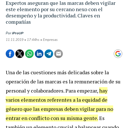
Expertos aseguran que las marcas deben vigilar
este elemento por su cercano nexo con el
desempeño y la productividad. Claves en
compañías
Por
iProUP
11.11.2019 • 17:44hs • Empresas
Una de las cuestiones más delicadas sobre la
operación de las marcas es la remuneración de su
personal y colaboradores. Para empezar,
hay
varios elementos referentes a la equidad de
género que las empresas deben vigilar para no
entrar en conflicto con su misma gente.
Es
también un elemento crucial a balancear cuando