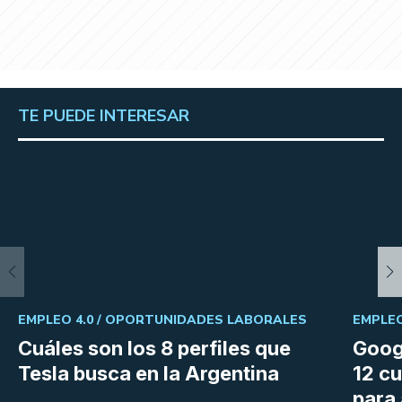
TE PUEDE INTERESAR
EMPLEO 4.0 /
OPORTUNIDADES LABORALES
EMPLEO
Cuáles son los 8 perfiles que
Goog
Tesla busca en la Argentina
12 cu
para