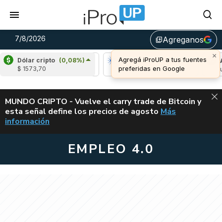
7/8/2026
Agreganos
library_add
×
Agregá iProUP a tus fuentes
Dólar cripto
(0,08%)
Ripple
(-1,72%)
Cardano
(4,90%)
Avala
preferidas en Google
$ 1573,70
u$s 1,03
u$s 0,20
u$s 6
ALERTA
MUNDO CRIPTO - Vuelve el carry trade de Bitcoin y
esta señal define los precios de agosto
Más
VUELVE EL CAR
información
EMPLEO 4.0