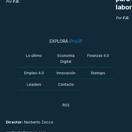
Por
F.G.
labor
Por
F.G.
EXPLORÁ
iProUP
Lo último
Economía
Finanzas 4.0
Digital
Empleo 4.0
Innovación
Startups
Leaders
Contacto
RSS
Director:
Norberto Zocco