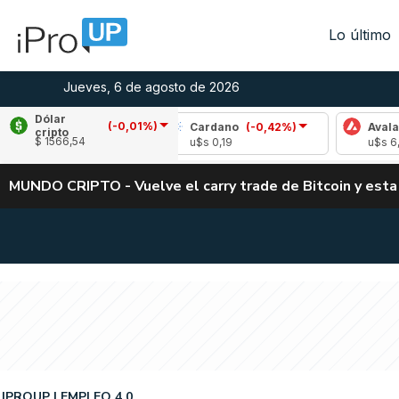
Lo último
Jueves, 6 de agosto de 2026
Dólar
(-0,01%)
(-1,98%)
Cardano
(-0,42%)
Avalanche
(0
cripto
$ 1566,54
5
u$s 0,19
u$s 6,66
MUNDO CRIPTO - Vuelve el carry trade de Bitcoin y esta
IPROUP
EMPLEO 4.0