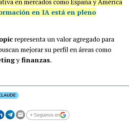
ciativa en mercados como España y América
rmación en IA está en pleno
opic
representa un valor agregado para
buscan mejorar su perfil en áreas como
ting
y
finanzas
.
CLAUDE
+ Seguinos en