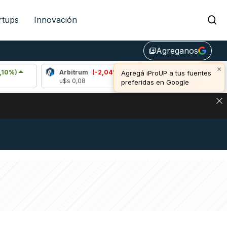
rtups
Innovación
Agreganos
library_add
×
Arbitrum
(-2,04%)
Bitcoin
(0,67%)
Agregá iProUP a tus fuentes
u$s 0,08
u$s 64.528,00
preferidas en Google
DE DE BITCOIN Y ESTA SEÑAL DEFINE LOS PRECIOS DE AG