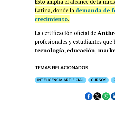
Esto amplía el alcance de la ini
Latina, donde la
demanda de fo
crecimiento
.
La certificación oficial de
Anthr
profesionales y estudiantes que 
tecnología
,
educación
,
marke
TEMAS RELACIONADOS
INTELIGENCIA ARTIFICIAL
CURSOS