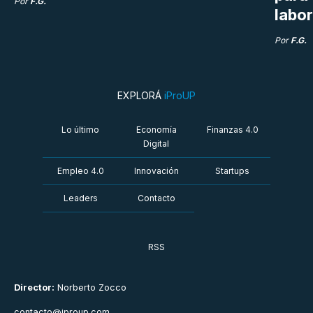
Por
F.G.
labor
Por
F.G.
EXPLORÁ
iProUP
Lo último
Economía
Finanzas 4.0
Digital
Empleo 4.0
Innovación
Startups
Leaders
Contacto
RSS
Director:
Norberto Zocco
contacto@iproup.com