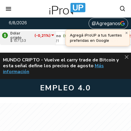
6/8/2026
Agreganos
library_add
×
Dólar
Agregá iProUP a tus fuentes
(-0,21%)
10%)
Cardano
(9,15%)
Avalanche
(-2,33%
cripto
preferidas en Google
$ 1571,53
u$s 0,21
u$s 6,47
ALERTA
MUNDO CRIPTO - Vuelve el carry trade de Bitcoin y
esta señal define los precios de agosto
Más
VUELVE EL CAR
información
EMPLEO 4.0