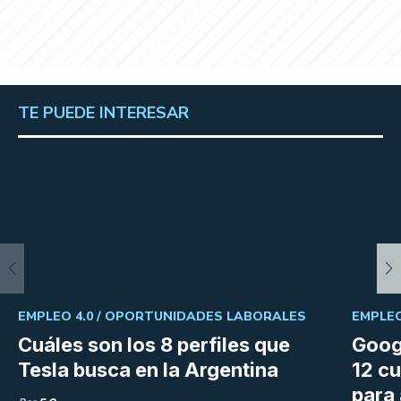
TE PUEDE INTERESAR
EMPLEO 4.0 /
OPORTUNIDADES LABORALES
EMPLEO
Cuáles son los 8 perfiles que
Goog
Tesla busca en la Argentina
12 cu
para