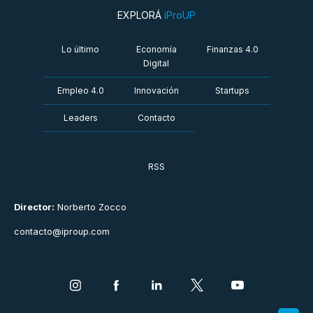
EXPLORÁ
iProUP
Lo último
Economía
Finanzas 4.0
Digital
Empleo 4.0
Innovación
Startups
Leaders
Contacto
RSS
Director:
Norberto Zocco
contacto@iproup.com