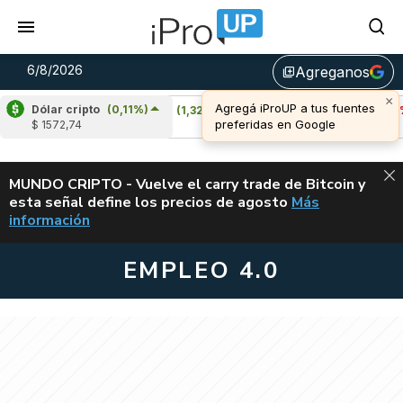
6/8/2026
Agreganos
library_add
×
Agregá iProUP a tus fuentes
Dólar cripto
(0,11%)
)
Cardano
(1,32%)
Avalanche
(-3,41%)
preferidas en Google
$ 1572,74
u$s 0,19
u$s 6,42
ALERTA
MUNDO CRIPTO - Vuelve el carry trade de Bitcoin y
esta señal define los precios de agosto
Más
VUELVE EL CAR
información
EMPLEO 4.0