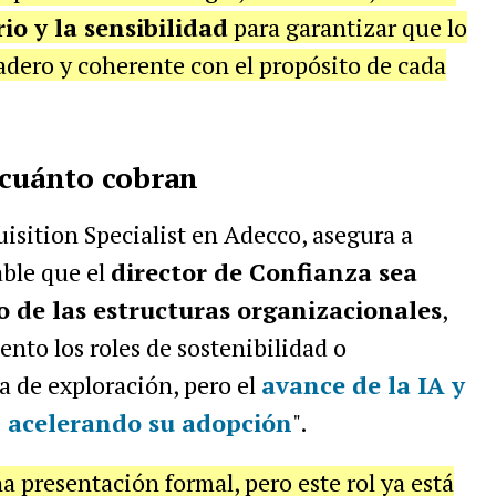
io y la sensibilidad
para garantizar que lo
dero y coherente con el propósito de cada
 cuánto cobran
isition Specialist en Adecco, asegura a
able que el
director de Confianza sea
o de las estructuras organizacionales
,
nto los roles de sostenibilidad o
a de exploración, pero el
avance de la IA y
n acelerando su adopción
".
a presentación formal, pero este rol ya está