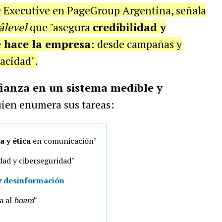
e Executive en PageGroup Argentina, señala
level
que "asegura
credibilidad y
e hace la empresa
: desde campañas y
vacidad".
fianza en un sistema medible y
uien enumera sus tareas:
a y ética
en comunicación"
idad y ciberseguridad"
y
desinformación
a al
board
"