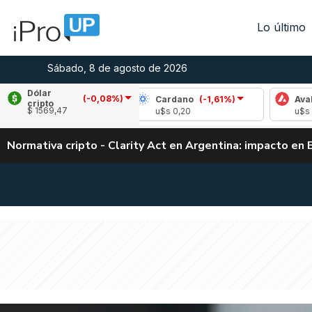
Lo último
Sábado, 8 de agosto de 2026
Dólar
(-0,08%)
le
(0,73%)
Cardano
(-1,61%)
Avalanche
cripto
$ 1569,47
,03
u$s 0,20
u$s 6,54
Normativa cripto - Clarity Act en Argentina: impacto en 