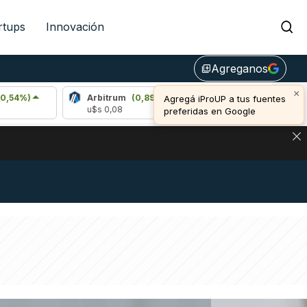
rtups
Innovación
Agreganos
library_add
×
Arbitrum
(0,89%)
Bitcoin
(0,81%)
Agregá iProUP a tus fuentes
u$s 0,08
u$s 64.962,00
preferidas en Google
NA: IMPACTO EN BITCOIN, DÓLAR CRIPTO Y EXCHANGES