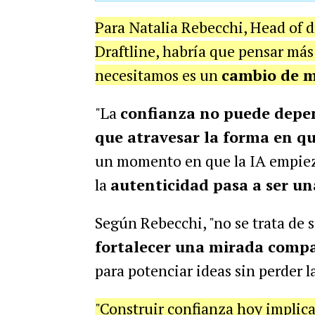
Para Natalia Rebecchi, Head of 
Draftline, habría que pensar más
necesitamos es un
cambio de m
"La
confianza no puede depen
que atravesar la forma en q
un momento en que la IA empiez
la
autenticidad pasa a ser un
Según Rebecchi, "no se trata de 
fortalecer una mirada compa
para potenciar ideas sin perder 
"Construir confianza hoy implica