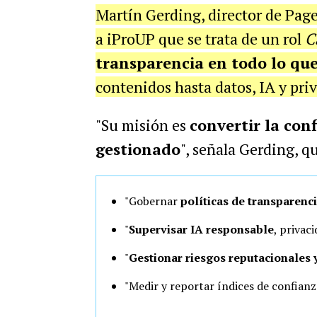
Martín Gerding, director de Pag
a iProUP que se trata de un rol
Câ
transparencia en todo lo qu
contenidos hasta datos, IA y pri
"Su misión es
convertir la con
gestionado
", señala Gerding, q
"Gobernar
políticas de transparenci
"
Supervisar IA responsable
, privac
"
Gestionar riesgos reputacionales 
"Medir y reportar índices de confianz