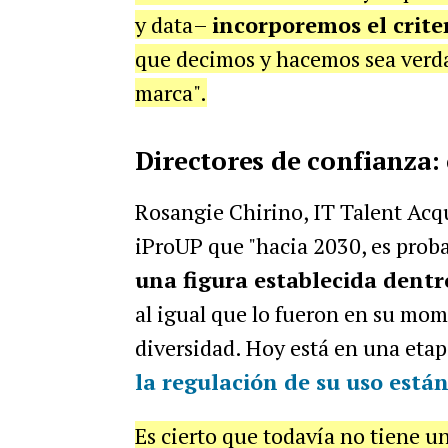
y data–
incorporemos el criter
que decimos y hacemos sea verda
marca".
Directores de confianza:
Rosangie Chirino, IT Talent Acqu
iProUP que "hacia 2030, es prob
una figura establecida dentr
al igual que lo fueron en su mome
diversidad. Hoy está en una etap
la regulación de su uso está
Es cierto que todavía no tiene un