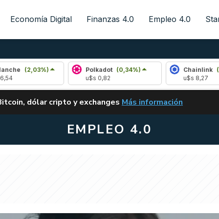
Economía Digital
Finanzas 4.0
Empleo 4.0
Sta
(2,03%)
Polkadot
(0,34%)
Chainlink
(0,54%)
u$s 0,82
u$s 8,27
ALERTA
Bitcoin, dólar cripto y exchanges
Más información
CLARITY ACT EN ARGENTI
EMPLEO 4.0