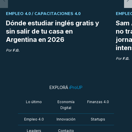
EMPLEO 4.0 /
CAPACITACIONES 4.0
EMPLEO
Dónde estudiar inglés gratis y
Sam 
sin salir de tu casa en
no tr
Argentina en 2026
jorn
inte
Por
F.G.
Por
F.G.
EXPLORÁ
iProUP
Lo último
Economía
Finanzas 4.0
Digital
Empleo 4.0
Innovación
Startups
Leaders
Contacto