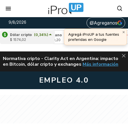
9/8/2026
Agreganos
library_add
×
Agregá iProUP a tus fuentes
Dólar cripto
(0,34%)
0,38%)
Cardano
(-1,52%)
Avalanche
(-0,8
preferidas en Google
$ 1574,02
u$s 0,20
u$s 6,49
ALERTA
Normativa cripto - Clarity Act en Argentina: impacto
en Bitcoin, dólar cripto y exchanges
Más información
CLARITY ACT EN AR
EMPLEO 4.0