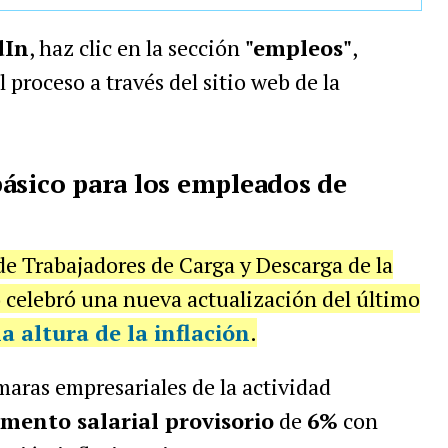
dIn
, haz clic en la sección
"empleos"
,
 proceso a través del sitio web de la
ásico para los empleados de
 de Trabajadores de Carga y Descarga de la
celebró una nueva actualización del último
la altura de la inflación
.
maras empresariales de la actividad
mento salarial provisorio
de
6%
con