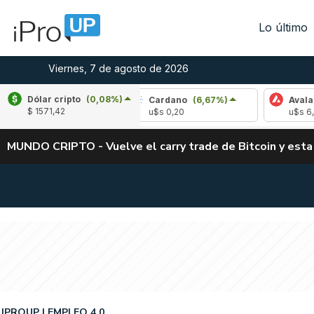
Lo último
Viernes, 7 de agosto de 2026
Dólar cripto
(0,08%)
-2,19%)
Cardano
(6,67%)
Avalanche
(-4,
$ 1571,42
u$s 0,20
u$s 6,42
MUNDO CRIPTO - Vuelve el carry trade de Bitcoin y esta
IPROUP
EMPLEO 4.0