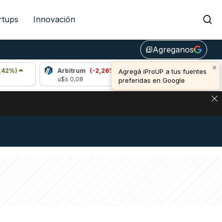
rtups
Innovación
Agreganos
library_add
×
Arbitrum
(-2,26%)
Bitcoin
(-0,70%)
Agregá iProUP a tus fuentes
u$s 0,08
u$s 64.426,00
preferidas en Google
DE DE BITCOIN Y ESTA SEÑAL DEFINE LOS PRECIOS DE AG