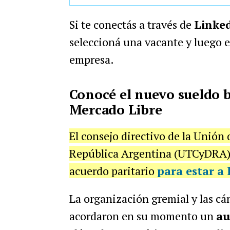
Si te conectás a través de
Linke
seleccioná una vacante y luego el
empresa.
Conocé el nuevo sueldo b
Mercado Libre
El consejo directivo de la Unión
República Argentina (UTCyDRA) 
acuerdo paritario
para estar a 
La organización gremial y las cá
acordaron en su momento un
au