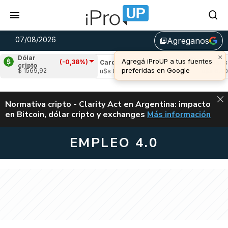
07/08/2026
Agreganos
library_add
×
Dólar
Agregá iProUP a tus fuentes
(-0,38%)
le
(-2,11%)
Cardano
(-2,82%)
Avalanche
cripto
preferidas en Google
$ 1569,92
1,02
u$s 0,20
u$s 6,40
ALERTA
Normativa cripto - Clarity Act en Argentina: impacto
en Bitcoin, dólar cripto y exchanges
Más información
CLARITY ACT EN AR
EMPLEO 4.0