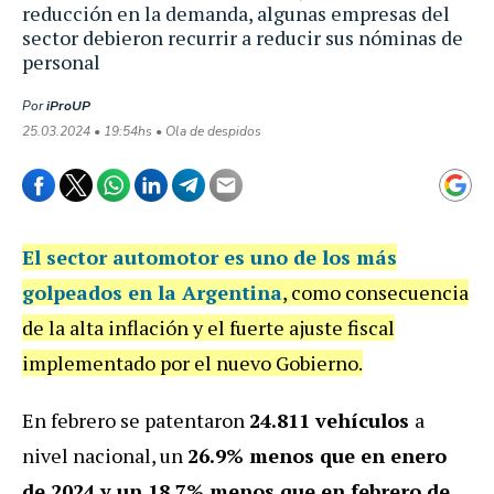
reducción en la demanda, algunas empresas del
sector debieron recurrir a reducir sus nóminas de
personal
Por
iProUP
25.03.2024 • 19:54hs • Ola de despidos
El sector automotor es uno de los más
golpeados en la Argentina
, como consecuencia
de la alta inflación y el fuerte ajuste fiscal
implementado por el nuevo Gobierno.
En febrero se patentaron
24.811 vehículos
a
nivel nacional, un
26.9% menos que en enero
de 2024 y un 18.7% menos que en febrero de