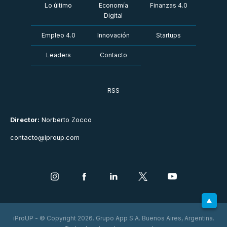
Lo último
Economía
Finanzas 4.0
Digital
Empleo 4.0
Innovación
Startups
Leaders
Contacto
RSS
Director:
Norberto Zocco
contacto@iproup.com
iProUP - © Copyright 2026. Grupo App S.A. Buenos Aires, Argentina.