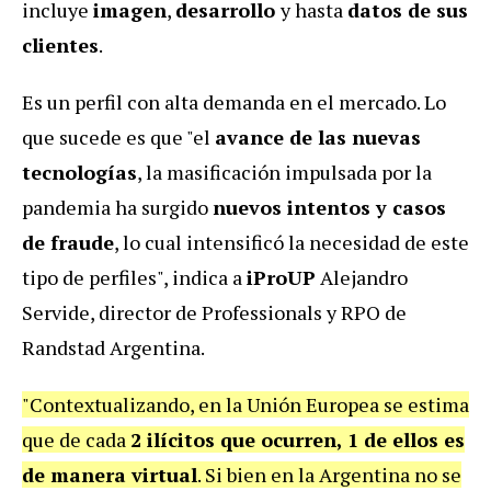
incluye
imagen
,
desarrollo
y hasta
datos de sus
clientes
.
Es un perfil con alta demanda en el mercado. Lo
que sucede es que "el
avance de las nuevas
tecnologías
, la masificación impulsada por la
pandemia ha surgido
nuevos intentos y casos
de fraude
, lo cual intensificó la necesidad de este
tipo de perfiles", indica a
iProUP
Alejandro
Servide, director de Professionals y RPO de
Randstad Argentina.
"Contextualizando, en la Unión Europea se estima
que de cada
2 ilícitos que ocurren, 1 de ellos es
de manera virtual
. Si bien en la Argentina no se