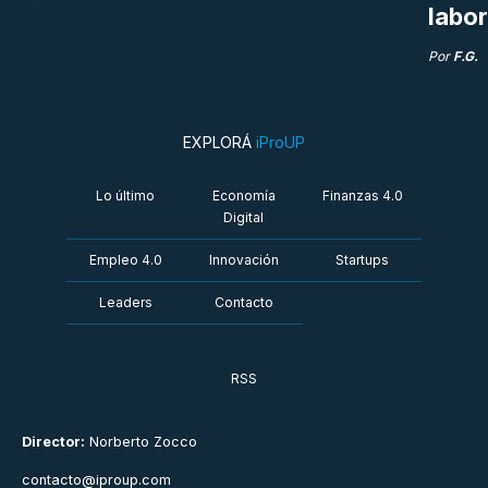
labor
Por
F.G.
EXPLORÁ
iProUP
Lo último
Economía
Finanzas 4.0
Digital
Empleo 4.0
Innovación
Startups
Leaders
Contacto
RSS
Director:
Norberto Zocco
contacto@iproup.com