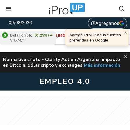
09/08/2026
Agreganos
library_add
Dólar cripto
(0,25%)
Cardano
(-1,54%)
Avalanche
(-1,46%)
$ 1574,11
u$s 0,20
u$s 6,46
ALERTA
Normativa cripto - Clarity Act en Argentina: impacto
en Bitcoin, dólar cripto y exchanges
Más información
CLARITY ACT EN AR
EMPLEO 4.0