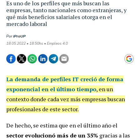
Es uno de los perfiles que más buscan las
empresas, tanto nacionales como extranjeras, y
qué más beneficios salariales otorga en el
mercado laboral
Por
iProUP
18.05.2022 • 18:50hs • Empleos 4.0
La
demanda de perfiles IT
creció de forma
exponencial en el último tiempo
, en un
contexto donde cada vez más empresas buscan
profesionales de este sector.
De hecho, se estima que en el último año el
sector evolucionó más de un 35%
gracias a las