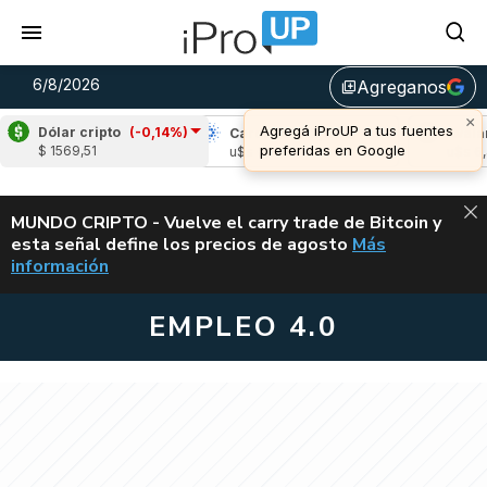
6/8/2026
Agreganos
library_add
Dólar cripto
(-0,14%)
(-0,98%)
Cardano
(-2,10%)
Avalanche
(-
$ 1569,51
05
u$s 0,19
u$s 6,45
ALERTA
MUNDO CRIPTO - Vuelve el carry trade de Bitcoin y
esta señal define los precios de agosto
Más
VUELVE EL CAR
información
EMPLEO 4.0