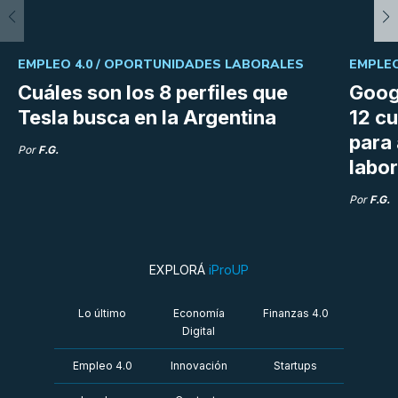
EMPLEO 4.0 /
OPORTUNIDADES LABORALES
EMPLEO
Cuáles son los 8 perfiles que
Goog
Tesla busca en la Argentina
12 cu
para
Por
F.G.
labor
Por
F.G.
EXPLORÁ
iProUP
Lo último
Economía
Finanzas 4.0
Digital
Empleo 4.0
Innovación
Startups