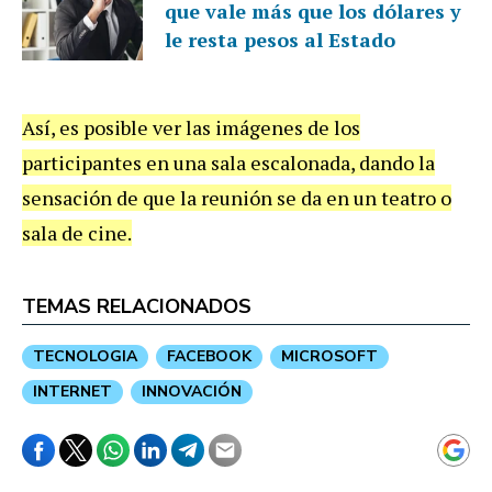
que vale más que los dólares y
le resta pesos al Estado
Así, es posible ver las imágenes de los
participantes en una sala escalonada, dando la
sensación de que la reunión se da en un teatro o
sala de cine.
TEMAS RELACIONADOS
TECNOLOGIA
FACEBOOK
MICROSOFT
INTERNET
INNOVACIÓN