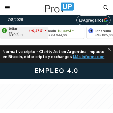
7/8/2026
Agreganos
library_add
Dólar
(-0,27%)
Bitcoin
(0,80%)
Ethereum
(0,58%)
cripto
$ 1566,31
u$s 64.944,00
u$s 1915,60
ALERTA
Normativa cripto - Clarity Act en Argentina: impacto
en Bitcoin, dólar cripto y exchanges
Más información
CLARITY ACT EN AR
EMPLEO 4.0