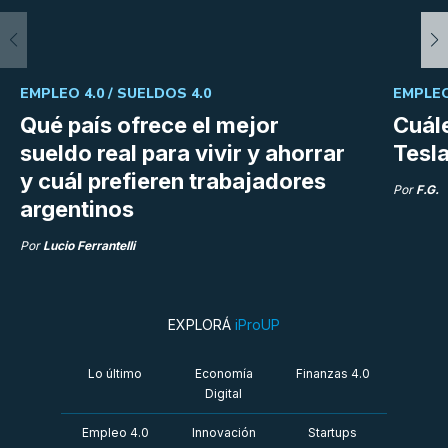
EMPLEO 4.0 /
SUELDOS 4.0
EMPLEO
Qué país ofrece el mejor
Cuále
sueldo real para vivir y ahorrar
Tesla
y cuál prefieren trabajadores
Por
F.G.
argentinos
Por
Lucio Ferrantelli
EXPLORÁ
iProUP
Lo último
Economía
Finanzas 4.0
Digital
Empleo 4.0
Innovación
Startups