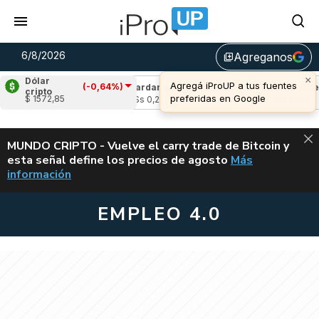
6/8/2026
Agreganos
library_add
×
Dólar
Agregá iProUP a tus fuentes
(-0,64%)
-2,14%)
Cardano
(7,93%)
Avalanche
(-2,
cripto
preferidas en Google
$ 1572,85
u$s 0,21
u$s 6,47
ALERTA
MUNDO CRIPTO - Vuelve el carry trade de Bitcoin y
esta señal define los precios de agosto
Más
VUELVE EL CAR
información
EMPLEO 4.0