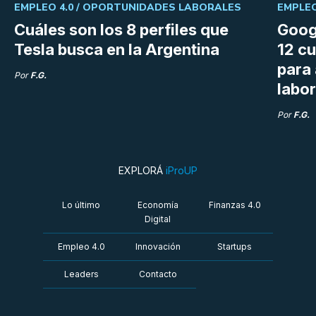
EMPLEO 4.0 /
OPORTUNIDADES LABORALES
EMPLEO
Cuáles son los 8 perfiles que
Goog
Tesla busca en la Argentina
12 cu
para
Por
F.G.
labor
Por
F.G.
EXPLORÁ
iProUP
Lo último
Economía
Finanzas 4.0
Digital
Empleo 4.0
Innovación
Startups
Leaders
Contacto