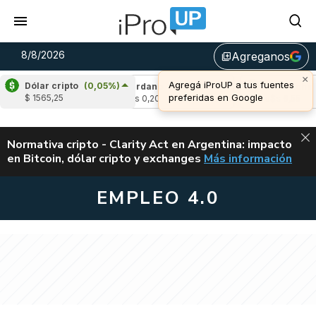
8/8/2026
Agreganos
library_add
×
Agregá iProUP a tus fuentes
Dólar cripto
(0,05%)
1,67%)
Cardano
(0,56%)
Avalanche
(1,9
preferidas en Google
$ 1565,25
u$s 0,20
u$s 6,55
ALERTA
Normativa cripto - Clarity Act en Argentina: impacto
en Bitcoin, dólar cripto y exchanges
Más información
CLARITY ACT EN AR
EMPLEO 4.0