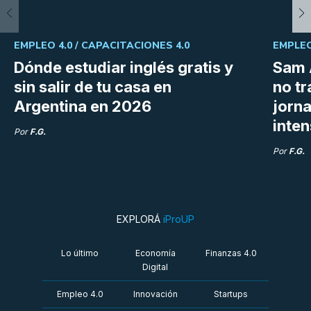
EMPLEO 4.0 /
CAPACITACIONES 4.0
EMPLEO
Dónde estudiar inglés gratis y
Sam 
sin salir de tu casa en
no tr
Argentina en 2026
jorn
inte
Por
F.G.
Por
F.G.
EXPLORÁ
iProUP
Lo último
Economía
Finanzas 4.0
Digital
Empleo 4.0
Innovación
Startups