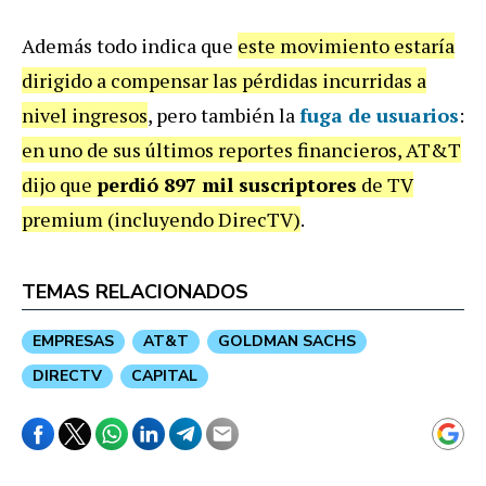
Además todo indica que
este movimiento estaría
dirigido a compensar las pérdidas incurridas a
nivel ingresos
, pero también la
fuga de usuarios
:
en uno de sus últimos reportes financieros, AT&T
dijo que
perdió 897 mil suscriptores
de TV
premium (incluyendo DirecTV)
.
TEMAS RELACIONADOS
EMPRESAS
AT&T
GOLDMAN SACHS
DIRECTV
CAPITAL