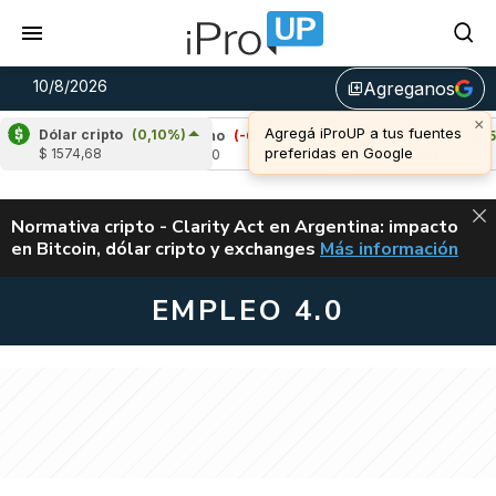
10/8/2026
Agreganos
library_add
×
Agregá iProUP a tus fuentes
Dólar cripto
(0,10%)
3%)
Cardano
(-0,87%)
Avalanche
(0,55%)
preferidas en Google
$ 1574,68
u$s 0,20
u$s 6,51
ALERTA
Normativa cripto - Clarity Act en Argentina: impacto
en Bitcoin, dólar cripto y exchanges
Más información
CLARITY ACT EN AR
EMPLEO 4.0