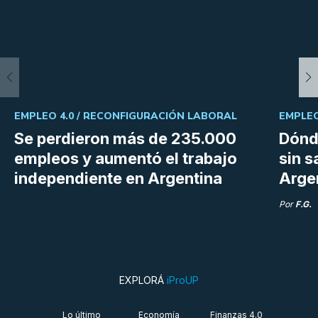
EMPLEO 4.0 /
RECONFIGURACIÓN LABORAL
EMPLEO
Se perdieron más de 235.000
Dónde
empleos y aumentó el trabajo
sin s
independiente en Argentina
Arge
Por
F.G.
EXPLORÁ
iProUP
Lo último
Economía
Finanzas 4.0