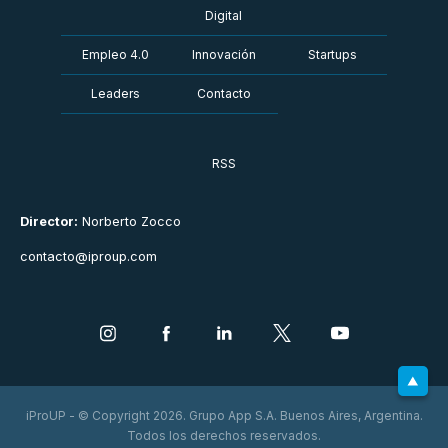
Digital
Empleo 4.0
Innovación
Startups
Leaders
Contacto
RSS
Director:
Norberto Zocco
contacto@iproup.com
iProUP - © Copyright 2026. Grupo App S.A. Buenos Aires, Argentina.
Todos los derechos reservados.