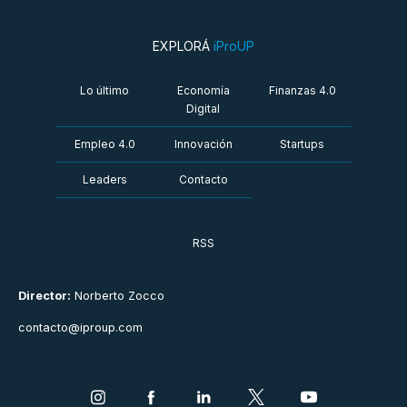
EXPLORÁ
iProUP
Lo último
Economía
Finanzas 4.0
Digital
Empleo 4.0
Innovación
Startups
Leaders
Contacto
RSS
Director:
Norberto Zocco
contacto@iproup.com