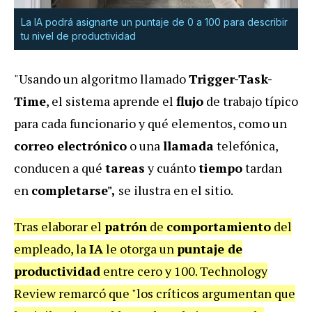
La IA podrá asignarte un puntaje de 0 a 100 para describir
tu nivel de productividad
"Usando un algoritmo llamado
Trigger-Task-
Time
, el sistema aprende el
flujo
de trabajo típico
para cada funcionario y qué elementos, como un
correo electrónico
o una
llamada
telefónica,
conducen a qué
tareas
y cuánto
tiempo
tardan
en
completarse",
se ilustra en el sitio.
Tras elaborar el
patrón
de
comportamiento
del
empleado, la
IA
le otorga un
puntaje de
productividad
entre cero y 100. Technology
Review remarcó que "los críticos argumentan que