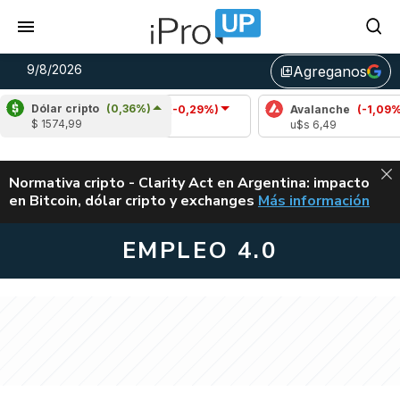
9/8/2026
Agreganos
library_add
Dólar cripto
(0,36%)
Cardano
(-0,29%)
Avalanche
(-1,09%)
$ 1574,99
u$s 0,20
u$s 6,49
ALERTA
Normativa cripto - Clarity Act en Argentina: impacto
en Bitcoin, dólar cripto y exchanges
Más información
CLARITY ACT EN AR
EMPLEO 4.0