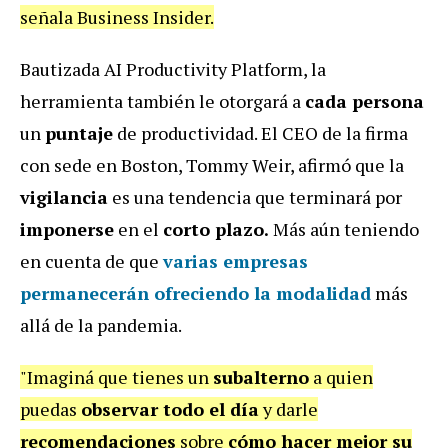
señala Business Insider.
Bautizada AI Productivity Platform, la
herramienta también le otorgará a
cada persona
un
puntaje
de productividad. El CEO de la firma
con sede en Boston, Tommy Weir, afirmó que la
vigilancia
es una tendencia que terminará por
imponerse
en el
corto plazo.
Más aún teniendo
en cuenta de que
varias empresas
permanecerán ofreciendo la modalidad
más
allá de la pandemia.
"Imaginá que tienes un
subalterno
a quien
puedas
observar todo el día
y darle
recomendaciones
sobre
cómo hacer mejor su