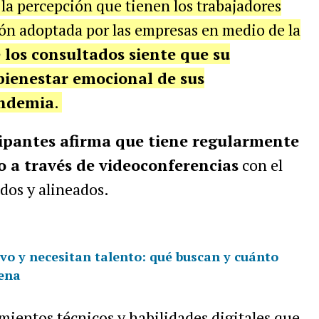
la percepción que tienen los trabajadores
ión adoptada por las empresas en medio de la
 los consultados siente que su
bienestar emocional de sus
andemia
.
cipantes afirma que tiene regularmente
o a través de videoconferencias
con el
dos y alineados.
ivo y necesitan talento: qué buscan y cuánto
ena
imientos técnicos y habilidades digitales que