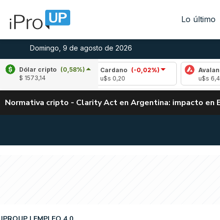
Lo último
Domingo, 9 de agosto de 2026
Dólar cripto
(0,58%)
,23%)
Cardano
(-0,02%)
Avalanche
(-1,0
$ 1573,14
u$s 0,20
u$s 6,48
Normativa cripto - Clarity Act en Argentina: impacto en 
IPROUP
EMPLEO 4.0