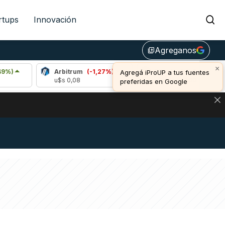
rtups
Innovación
Agreganos
library_add
×
Arbitrum
(-1,27%)
Bitcoin
(-0,24%)
Agregá iProUP a tus fuentes
u$s 0,08
u$s 64.810,00
u
preferidas en Google
NA: IMPACTO EN BITCOIN, DÓLAR CRIPTO Y EXCHANGES