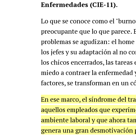
Enfermedades (CIE-11).
Lo que se conoce como el "burno
preocupante que lo que parece. E
problemas se agudizan: el home o
los jefes y su adaptación al no c
los chicos encerrados, las tareas 
miedo a contraer la enfermedad y
factores, se transforman en un có
En ese marco, el síndrome del tr
aquellos empleados que experime
ambiente laboral y que ahora tam
genera una gran desmotivación po