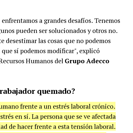
os enfrentamos a grandes desafíos. Tenemos
unos pueden ser solucionados y otros no.
nte desestimar las cosas que no podemos
 que sí podemos modificar", explicó
 Recursos Humanos del
Grupo Adecco
 trabajador quemado?
umano frente a un estrés laboral crónico.
strés en sí. La persona que se ve afectada
ad de hacer frente a esta tensión laboral.