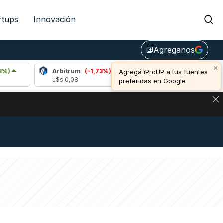
rtups
Innovación
Agreganos
library_add
×
Arbitrum
(-1,73%)
Bitcoin
(-0,21%)
E
Agregá iProUP a tus fuentes
u$s 0,08
u$s 64.823,00
u
preferidas en Google
NA: IMPACTO EN BITCOIN, DÓLAR CRIPTO Y EXCHANGES