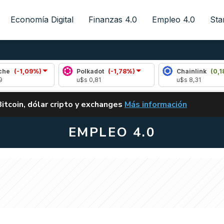
Economía Digital
Finanzas 4.0
Empleo 4.0
Sta
9%)
Polkadot
(-1,78%)
Chainlink
(0,18%)
u$s 0,81
u$s 8,31
ALERTA
Bitcoin, dólar cripto y exchanges
Más información
CLARITY ACT EN ARGENTI
EMPLEO 4.0