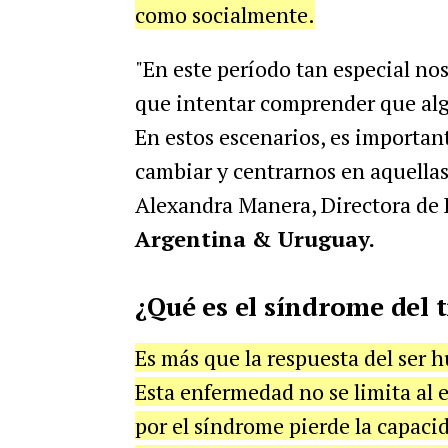
como socialmente.
"En este período tan especial n
que intentar comprender que alg
En estos escenarios, es importa
cambiar y centrarnos en aquellas
Alexandra Manera, Directora de
Argentina & Uruguay.
¿Qué es el síndrome del
Es más que la respuesta del ser h
Esta enfermedad no se limita al e
por el síndrome pierde la capacid