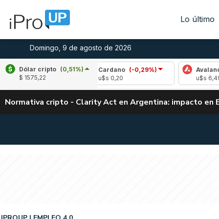
Lo último
Domingo, 9 de agosto de 2026
Dólar cripto
(0,51%)
,47%)
Cardano
(-0,29%)
Avalanche
(-1,0
$ 1575,22
u$s 0,20
u$s 6,49
Normativa cripto - Clarity Act en Argentina: impacto en 
IPROUP
EMPLEO 4.0