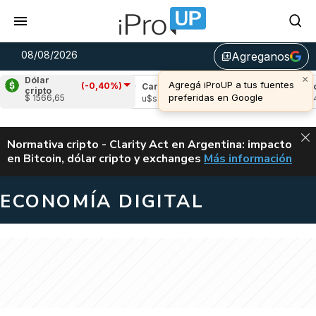
08/08/2026
Agreganos
library_add
×
Dólar
Agregá iProUP a tus fuentes
(-0,40%)
pple
(1,87%)
Cardano
(0,75%)
Avalanch
cripto
preferidas en Google
$ 1566,65
s 1,03
u$s 0,20
u$s 6,54
ALERTA
Normativa cripto - Clarity Act en Argentina: impacto
en Bitcoin, dólar cripto y exchanges
Más información
CLARITY ACT EN AR
ECONOMÍA DIGITAL