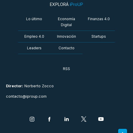
EXPLORÁ
iProUP
Lo último
Economía
Finanzas 4.0
Digital
Empleo 4.0
Innovación
Startups
Leaders
Contacto
RSS
Director:
Norberto Zocco
contacto@iproup.com