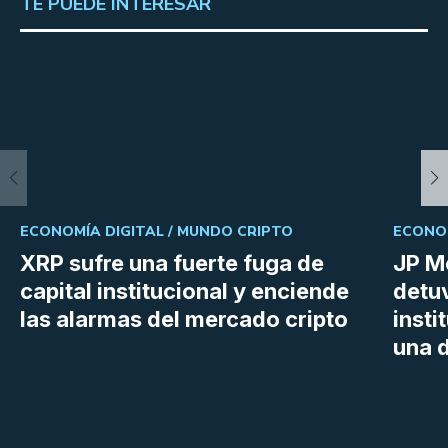
TE PUEDE INTERESAR
ECONOMÍA DIGITAL /
MUNDO CRIPTO
ECONOM
XRP sufre una fuerte fuga de
JP M
capital institucional y enciende
detu
las alarmas del mercado cripto
insti
una d