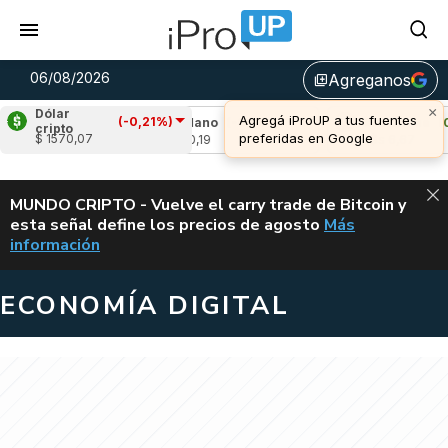
06/08/2026
Agreganos
library_add
×
Dólar
Agregá iProUP a tus fuentes
(-0,21%)
1,81%)
Cardano
(-0,98%)
Avalanche
(0,04
cripto
preferidas en Google
$ 1570,07
u$s 0,19
u$s 6,67
ALERTA
MUNDO CRIPTO - Vuelve el carry trade de Bitcoin y
esta señal define los precios de agosto
Más
VUELVE EL CAR
información
ECONOMÍA DIGITAL