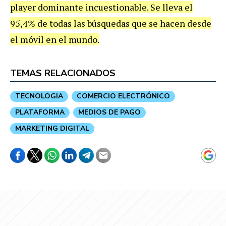
player dominante incuestionable. Se lleva el
95,4% de todas las búsquedas que se hacen desde
el móvil en el mundo.
TEMAS RELACIONADOS
TECNOLOGIA
COMERCIO ELECTRÓNICO
PLATAFORMA
MEDIOS DE PAGO
MARKETING DIGITAL