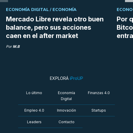
ECONOMÍA DIGITAL /
ECONOMÍA
ECONOM
Mercado Libre revela otro buen
Por q
balance, pero sus acciones
Bitco
caen en el after market
entra
Por
M.B
EXPLORÁ
iProUP
Lo último
Economía
Finanzas 4.0
Digital
Empleo 4.0
Innovación
Startups
Leaders
Contacto