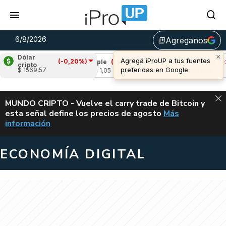
6/8/2026
Agreganos
library_add
×
Dólar
Agregá iProUP a tus fuentes
(-0,20%)
(-0,07%)
Ripple
(-1,36%)
Cardano
(-2,4
cripto
preferidas en Google
$ 1569,57
73
u$s 1,05
u$s 0,19
ALERTA
MUNDO CRIPTO - Vuelve el carry trade de Bitcoin y
esta señal define los precios de agosto
Más
VUELVE EL CAR
información
ECONOMÍA DIGITAL