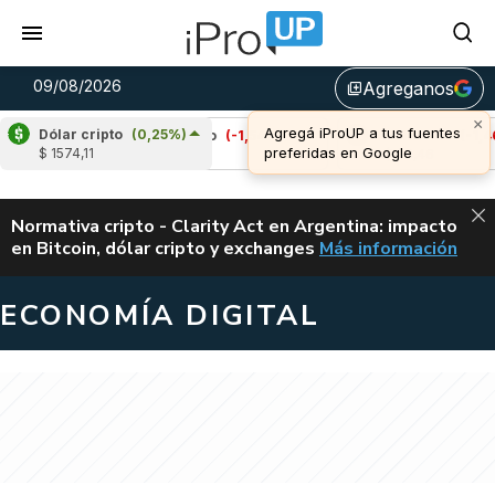
09/08/2026
Agreganos
library_add
×
Agregá iProUP a tus fuentes
Dólar cripto
(0,25%)
%)
Cardano
(-1,54%)
Avalanche
(-1,46%)
preferidas en Google
$ 1574,11
u$s 0,20
u$s 6,46
ALERTA
Normativa cripto - Clarity Act en Argentina: impacto
en Bitcoin, dólar cripto y exchanges
Más información
CLARITY ACT EN AR
ECONOMÍA DIGITAL