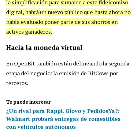
la simplificación para sumarse a este fideicomiso
digital, habrá un nuevo público que hasta ahora no
había evaluado poner parte de sus ahorros en
activos ganaderos.
Hacia la moneda virtual
En OpenBit también están delineando la segunda
etapa del negocio: la emisión de BitCows por
terceros.
Te puede interesar
¿Un rival para Rappi, Glovo y PedidosYa?:
Walmart probará entregas de comestibles
con vehículos autónomos