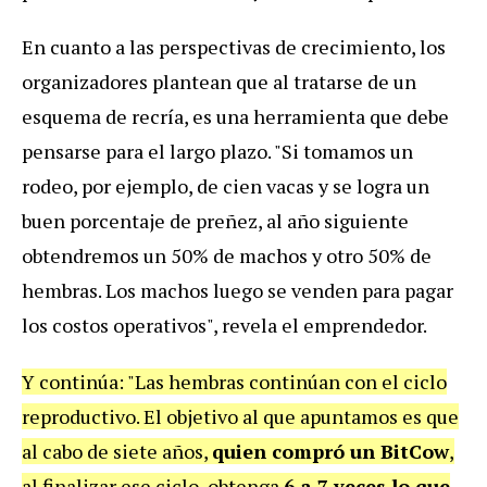
En cuanto a las perspectivas de crecimiento, los
organizadores plantean que al tratarse de un
esquema de recría, es una herramienta que debe
pensarse para el largo plazo. "Si tomamos un
rodeo, por ejemplo, de cien vacas y se logra un
buen porcentaje de preñez, al año siguiente
obtendremos un 50% de machos y otro 50% de
hembras. Los machos luego se venden para pagar
los costos operativos", revela el emprendedor.
Y continúa: "Las hembras continúan con el ciclo
reproductivo. El objetivo al que apuntamos es que
al cabo de siete años,
quien compró un BitCow
,
al finalizar ese ciclo, obtenga
6 a 7 veces lo que