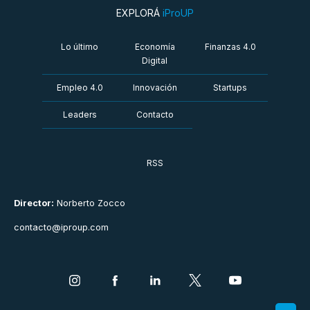
EXPLORÁ
iProUP
Lo último
Economía
Finanzas 4.0
Digital
Empleo 4.0
Innovación
Startups
Leaders
Contacto
RSS
Director:
Norberto Zocco
contacto@iproup.com