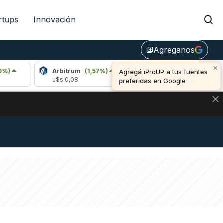
rtups
Innovación
Agreganos
library_add
×
Arbitrum
(1,57%)
Bitcoin
(0,20%)
E
Agregá iProUP a tus fuentes
u$s 0,08
u$s 64.980,00
u
preferidas en Google
NA: IMPACTO EN BITCOIN, DÓLAR CRIPTO Y EXCHANGES