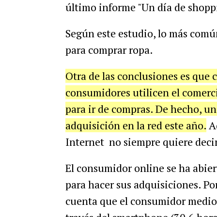
último informe "Un día de shopp
Según este estudio, lo más común
para comprar ropa.
Otra de las conclusiones es que 
consumidores utilicen el comerc
para ir de compras. De hecho, un
adquisición en la red este año.
Ad
Internet no siempre quiere deci
El consumidor online se ha abiert
para hacer sus adquisiciones. Po
cuenta que el consumidor medio