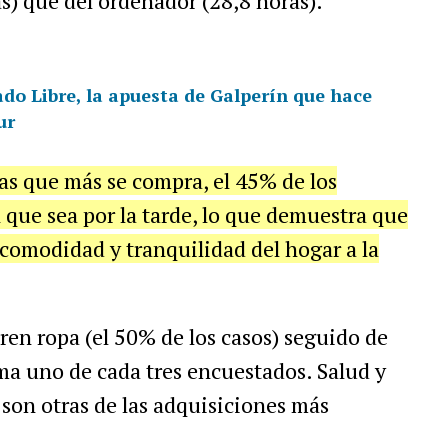
s) que del ordenador (28,8 horas).
do Libre, la apuesta de Galperín que hace
ur
las que más se compra, el 45% de los
 que sea por la tarde, lo que demuestra que
 comodidad y tranquilidad del hogar a la
en ropa (el 50% de los casos) seguido de
rma uno de cada tres encuestados. Salud y
 son otras de las adquisiciones más