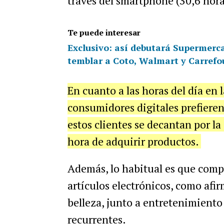
través del smartphone (30,6 hora
Te puede interesar
Exclusivo: así debutará Supermerca
temblar a Coto, Walmart y Carrefo
En cuanto a las horas del día en 
consumidores digitales prefieren
estos clientes se decantan por la
hora de adquirir productos.
Además, lo habitual es que compr
artículos electrónicos, como afi
belleza, junto a entretenimiento
recurrentes.