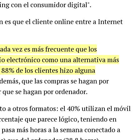
ing con el consumidor digital".
 es que el cliente online entre a Internet
cada vez es más frecuente que los
io electrónico como una alternativa más
 88% de los clientes hizo alguna
emás, que las compras se hagan por
r que se hagan por ordenador.
o a otros formatos: el 40% utilizan el móvil
rcentaje que parece lógico, teniendo en
 pasa más horas a la semana conectado a