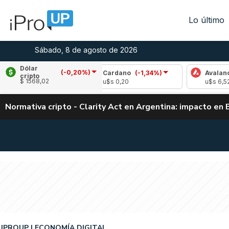
Lo último
Sábado, 8 de agosto de 2026
Dólar
(-0,20%)
,40%)
Cardano
(-1,34%)
Avalanche
(1,50
cripto
$ 1568,02
u$s 0,20
u$s 6,52
Normativa cripto - Clarity Act en Argentina: impacto en 
IPROUP
ECONOMÍA DIGITAL