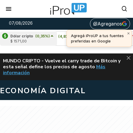
07/08/2026
Agreganos
library_add
Dólar cripto
(0,35%)
Cardano
(4,83%)
Avalanche
(-3,57%)
$ 1571,00
u$s 0,20
u$s 6,44
ALERTA
MUNDO CRIPTO - Vuelve el carry trade de Bitcoin y
esta señal define los precios de agosto
Más
VUELVE EL CAR
información
ECONOMÍA DIGITAL