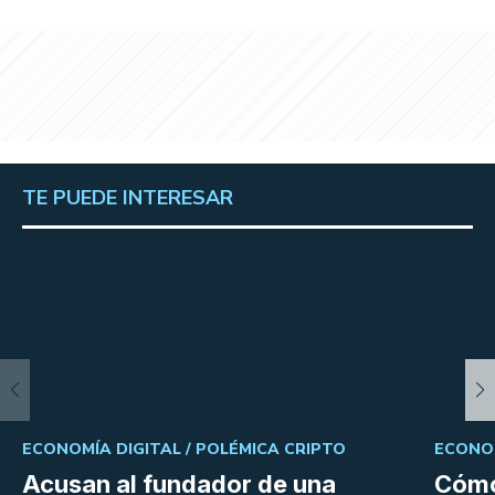
TE PUEDE INTERESAR
ECONOMÍA DIGITAL /
POLÉMICA CRIPTO
ECONOM
Acusan al fundador de una
Cómo