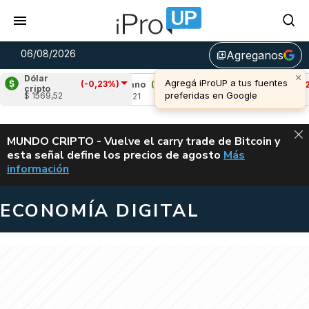
06/08/2026
Agreganos
library_add
×
Dólar
Agregá iProUP a tus fuentes
(-0,23%)
49%)
Cardano
(8,17%)
Avalanche
(-2,34%
cripto
preferidas en Google
$ 1569,52
u$s 0,21
u$s 6,46
ALERTA
MUNDO CRIPTO - Vuelve el carry trade de Bitcoin y
esta señal define los precios de agosto
Más
VUELVE EL CAR
información
ECONOMÍA DIGITAL