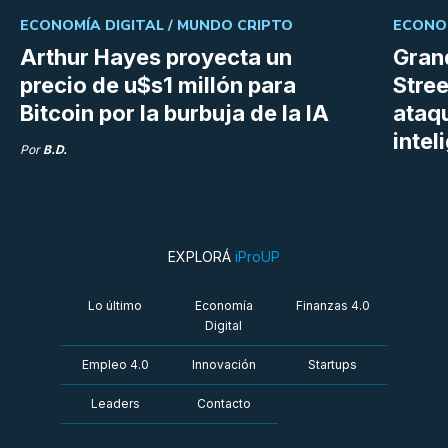
ECONOMÍA DIGITAL /
MUNDO CRIPTO
ECONOM
Arthur Hayes proyecta un
Gran
precio de u$s1 millón para
Stree
Bitcoin por la burbuja de la IA
ataq
intel
Por
B.D.
EXPLORÁ
iProUP
Lo último
Economía
Finanzas 4.0
Digital
Empleo 4.0
Innovación
Startups
Leaders
Contacto