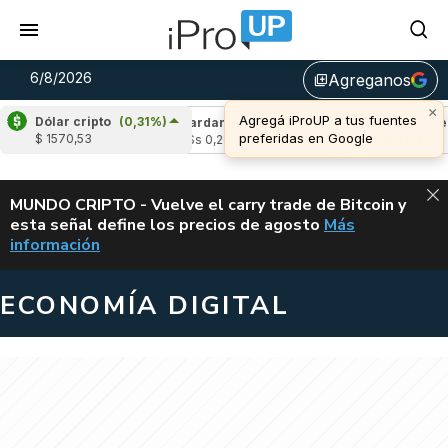
6/8/2026
Agreganos
library_add
×
Agregá iProUP a tus fuentes
Dólar cripto
(0,31%)
(-3,56%)
Cardano
(5,99%)
Avalanche
(-
preferidas en Google
$ 1570,53
3
u$s 0,20
u$s 6,46
ALERTA
MUNDO CRIPTO - Vuelve el carry trade de Bitcoin y
esta señal define los precios de agosto
Más
VUELVE EL CAR
información
ECONOMÍA DIGITAL