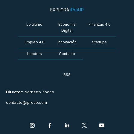
EXPLORÁ
iProUP
Lo último
Economía
Finanzas 4.0
Digital
Empleo 4.0
Innovación
Startups
Leaders
Contacto
RSS
Director:
Norberto Zocco
contacto@iproup.com