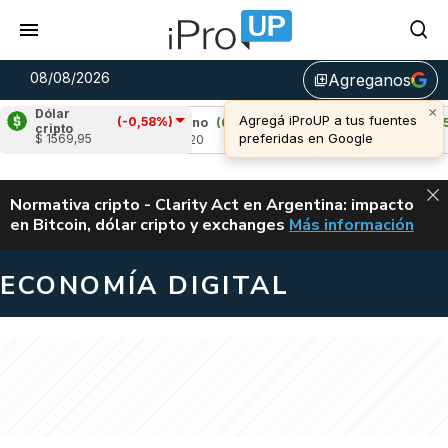
08/08/2026
Agreganos
library_add
×
Dólar
Agregá iProUP a tus fuentes
(-0,58%)
00%)
Cardano
(0,65%)
Avalanche
(1,51%
cripto
preferidas en Google
$ 1569,95
u$s 0,20
u$s 6,54
ALERTA
Normativa cripto - Clarity Act en Argentina: impacto
en Bitcoin, dólar cripto y exchanges
Más información
CLARITY ACT EN AR
ECONOMÍA DIGITAL