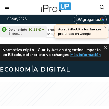
08/08/2026
Agreganos
library_add
×
Agregá iProUP a tus fuentes
Dólar cripto
(0,28%)
e
(0,23%)
Cardano
(-0,71%)
Avalanche
(
preferidas en Google
$ 1569,20
04
u$s 0,20
u$s 6,53
ALERTA
Normativa cripto - Clarity Act en Argentina: impacto
en Bitcoin, dólar cripto y exchanges
Más información
CLARITY ACT EN AR
ECONOMÍA DIGITAL