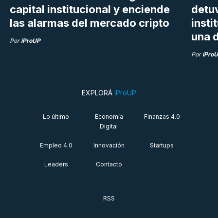
capital institucional y enciende
detu
las alarmas del mercado cripto
insti
una d
Por
iProUP
Por
iPro
EXPLORÁ
iProUP
Lo último
Economía
Finanzas 4.0
Digital
Empleo 4.0
Innovación
Startups
Leaders
Contacto
RSS