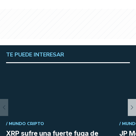
TE PUEDE INTERESAR
/
MUNDO CRIPTO
/
MUND
XRP sufre una fuerte fuga de
JP M