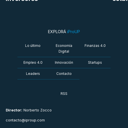
EXPLORÁ
iProUP
Lo último
Economía
Finanzas 4.0
Digital
Empleo 4.0
Innovación
Startups
Leaders
Contacto
RSS
Director:
Norberto Zocco
contacto@iproup.com