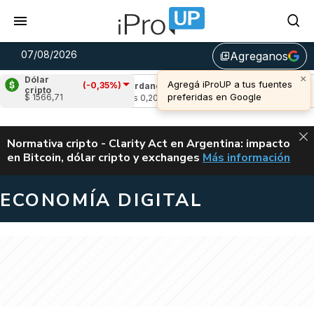
07/08/2026
Agreganos
library_add
×
Dólar
Agregá iProUP a tus fuentes
(-0,35%)
(-1,11%)
Cardano
(-0,46%)
Avalanche
(-
cripto
preferidas en Google
$ 1566,71
2
u$s 0,20
u$s 6,45
ALERTA
Normativa cripto - Clarity Act en Argentina: impacto
en Bitcoin, dólar cripto y exchanges
Más información
CLARITY ACT EN AR
ECONOMÍA DIGITAL