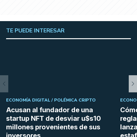
TE PUEDE INTERESAR
ECONOMÍA DIGITAL /
POLÉMICA CRIPTO
ECONOM
Acusan al fundador de una
Cómo
startup NFT de desviar u$s10
regl
millones provenientes de sus
lanza
inversores
estaf