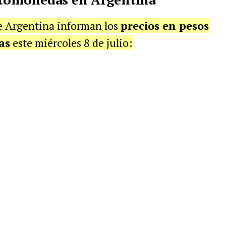
e Argentina informan los
precios en pesos
as
este miércoles 8 de julio: