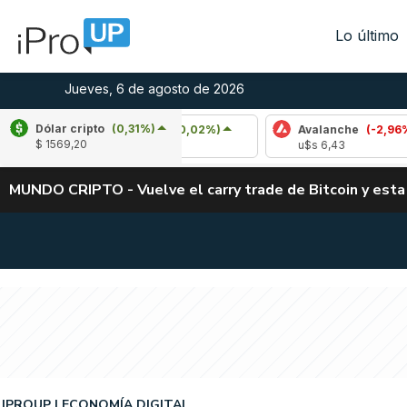
Lo último
Jueves, 6 de agosto de 2026
Dólar cripto
(0,31%)
Cardano
(0,02%)
Avalanche
(-2,96%)
$ 1569,20
u$s 0,19
u$s 6,43
MUNDO CRIPTO - Vuelve el carry trade de Bitcoin y esta
IPROUP
ECONOMÍA DIGITAL