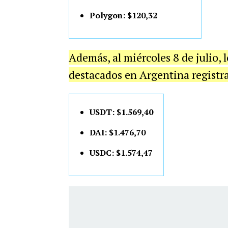
Polygon: $120,32
Además, al miércoles 8 de julio, 
destacados en Argentina registra
USDT: $1.569,40
DAI: $1.476,70
USDC: $1.574,47