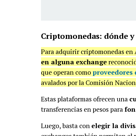
Criptomonedas: dónde y
Para adquirir criptomonedas en 
en alguna exchange
reconoci
que operan como
proveedores d
avalados por la Comisión Nacion
Estas plataformas ofrecen una
cu
transferencias en pesos para
fon
Luego, basta con
elegir la divi
exchanges también permiten el