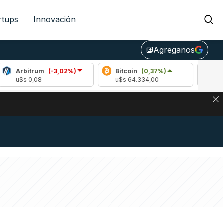
rtups
Innovación
Agreganos
library_add
trum
(-3,02%)
Bitcoin
(0,37%)
Ethereum
(
0,08
u$s 64.334,00
u$s 1904,70
DE DE BITCOIN Y ESTA SEÑAL DEFINE LOS PRECIOS DE AG