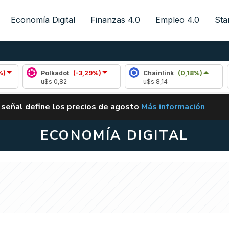
Economía Digital
Finanzas 4.0
Empleo 4.0
Sta
Polkadot
(-3,29%)
Chainlink
(0,18%)
Arbi
u$s 0,82
u$s 8,14
u$s 
ALERTA
 señal define los precios de agosto
Más información
VUELVE EL CARRY TRA
ECONOMÍA DIGITAL