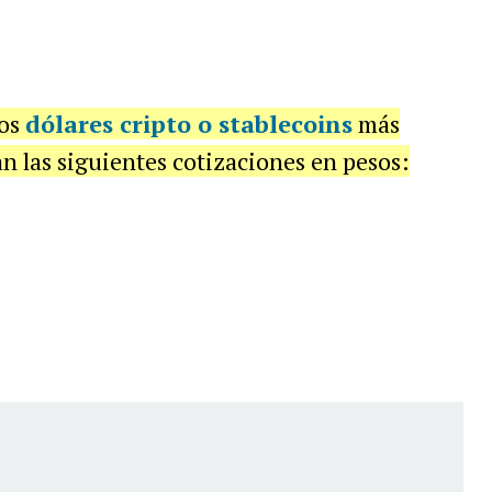
los
dólares cripto o stablecoins
más
n las siguientes cotizaciones en pesos: