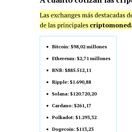
Las exchanges más destacadas d
de las principales
criptomoned
Bitcoin: $98,02 millones
Ethereum: $2,71 millones
BNB: $885.512,11
Ripple: $1.690,88
Solana: $120.720,20
Cardano: $261,17
Polkadot: $1.293,32
Dogecoin: $113,23