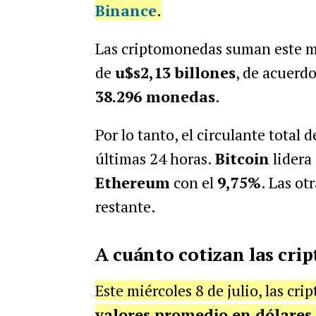
Binance
.
Las criptomonedas suman este mié
de
u$s2,13 billones
, de acuerd
38.296 monedas
.
Por lo tanto, el circulante total
últimas 24 horas.
Bitcoin
lidera
Ethereum
con el
9,75%
. Las ot
restante.
A cuánto cotizan las cri
Este miércoles 8 de julio, las cri
valores promedio en dólares