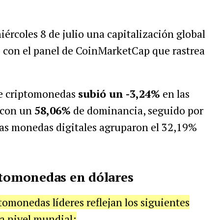
rcoles 8 de julio una capitalización global
o con el panel de CoinMarketCap que rastrea
 de criptomonedas
subió un -3,24%
en las
 con un
58,06%
de dominancia, seguido por
ras monedas digitales agruparon el 32,19%
ptomonedas en dólares
ptomonedas líderes reflejan los siguientes
a nivel mundial: