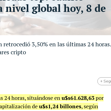
 nivel global hoy, 8 de
 retrocedió 3,50% en las últimas 24 horas
ares cripto
+ Seg
as 24 horas, situándose en
u$s61.628,63
por
apitalización de
u$s1,24 billones
, según