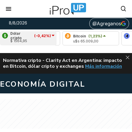
8/8/2026
Agreganos
library_add
Dólar
(-0,42%)
Bitcoin
(1,23%)
Eth
cripto
$ 1564,95
u$s 65.009,00
u$s 
ALERTA
Normativa cripto - Clarity Act en Argentina: impacto
en Bitcoin, dólar cripto y exchanges
Más información
CLARITY ACT EN AR
ECONOMÍA DIGITAL