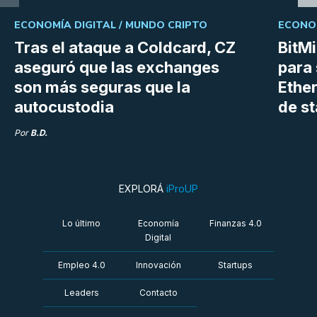
ECONOMÍA DIGITAL /
MUNDO CRIPTO
ECONOM
Tras el ataque a Coldcard, CZ
BitM
aseguró que las exchanges
para 
son más seguras que la
Ethe
autocustodia
de s
Por
B.D.
EXPLORÁ
iProUP
Lo último
Economía
Finanzas 4.0
Digital
Empleo 4.0
Innovación
Startups
Leaders
Contacto