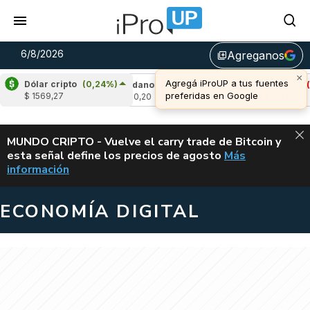
6/8/2026
Agreganos
library_add
Dólar cripto
(0,24%)
,75%)
Cardano
(2,72%)
Avalanche
(-3,2
$ 1569,27
u$s 0,20
u$s 6,41
ALERTA
MUNDO CRIPTO - Vuelve el carry trade de Bitcoin y
esta señal define los precios de agosto
Más
VUELVE EL CAR
información
ECONOMÍA DIGITAL