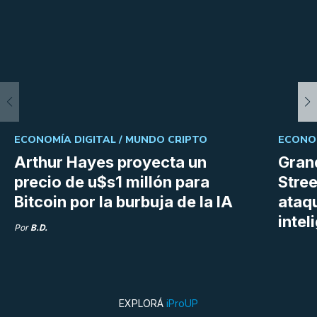
ECONOMÍA DIGITAL /
MUNDO CRIPTO
ECONOM
Arthur Hayes proyecta un
Gran
precio de u$s1 millón para
Stree
Bitcoin por la burbuja de la IA
ataq
intel
Por
B.D.
EXPLORÁ
iProUP