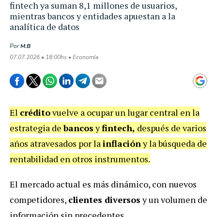
fintech ya suman 8,1 millones de usuarios,
mientras bancos y entidades apuestan a la
analítica de datos
Por
M.B
07.07.2026 • 18:00hs • Economía
El
crédito
vuelve a ocupar un lugar central en la
estrategia de
bancos
y
fintech,
después de varios
años atravesados por la
inflación
y la búsqueda de
rentabilidad en otros instrumentos.
El mercado actual es más dinámico, con nuevos
competidores,
clientes diversos
y un volumen de
información sin precedentes.