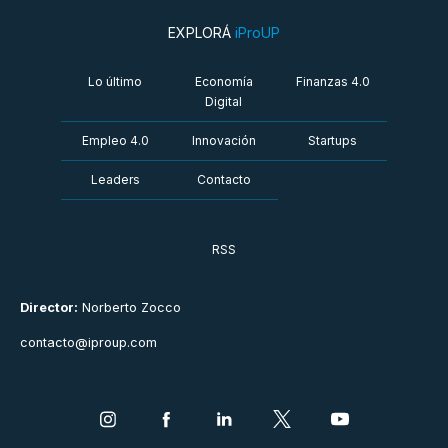
EXPLORÁ
iProUP
Lo último
Economía
Finanzas 4.0
Digital
Empleo 4.0
Innovación
Startups
Leaders
Contacto
RSS
Director:
Norberto Zocco
contacto@iproup.com