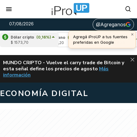
07/08/2026
Agreganos
library_add
×
Agregá iProUP a tus fuentes
Dólar cripto
(0,16%)
0,75%)
Cardano
(5,49%)
Avalanche
(1,22
preferidas en Google
$ 1573,70
u$s 0,20
u$s 6,50
ALERTA
MUNDO CRIPTO - Vuelve el carry trade de Bitcoin y
esta señal define los precios de agosto
Más
VUELVE EL CAR
información
ECONOMÍA DIGITAL