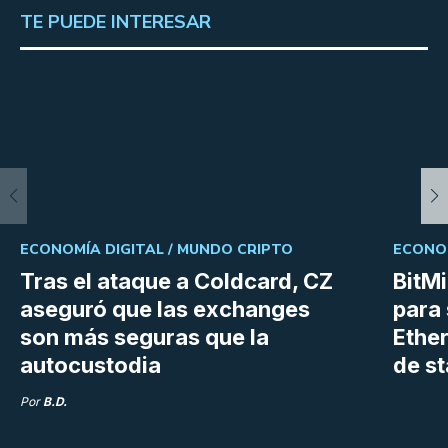
TE PUEDE INTERESAR
ECONOMÍA DIGITAL /
MUNDO CRIPTO
ECONOM
Tras el ataque a Coldcard, CZ
BitM
aseguró que las exchanges
para 
son más seguras que la
Ethe
autocustodia
de s
Por
B.D.