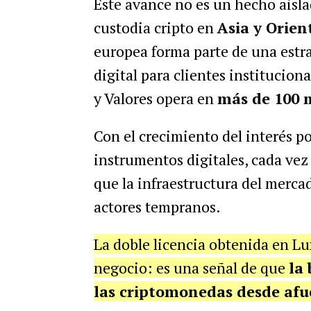
Este avance no es un hecho aisla
custodia cripto en
Asia y Orien
europea forma parte de una estra
digital para clientes institucion
y Valores opera en
más de 100 
Con el crecimiento del interés po
instrumentos digitales, cada ve
que la infraestructura del merc
actores tempranos.
La doble licencia obtenida en L
negocio: es una señal de que
la 
las criptomonedas desde afu