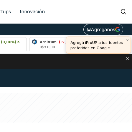
rtups
Innovación
Agreganos
library_add
×
Arbitrum
(-2,95%)
Bitcoin
(-0,52%)
Agregá iProUP a tus fuentes
u$s 0,08
u$s 64.274,00
preferidas en Google
DE DE BITCOIN Y ESTA SEÑAL DEFINE LOS PRECIOS DE AG