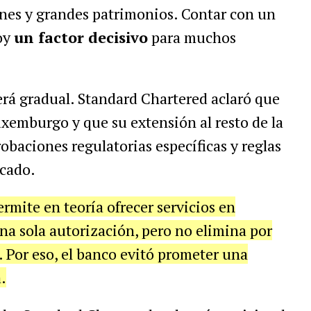
ones y grandes patrimonios. Contar con un
oy
un factor decisivo
para muchos
será gradual. Standard Chartered aclaró que
uxemburgo y que su extensión al resto de la
baciones regulatorias específicas y reglas
cado.
rmite en teoría ofrecer servicios en
una sola autorización, pero no elimina por
. Por eso, el banco evitó prometer una
.