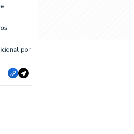
de
vos
icional por