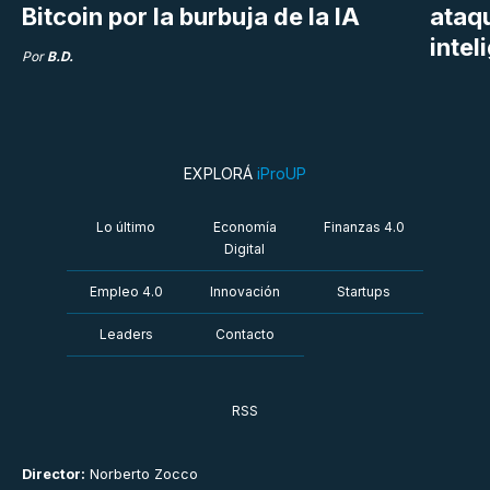
Bitcoin por la burbuja de la IA
ataq
intel
Por
B.D.
EXPLORÁ
iProUP
Lo último
Economía
Finanzas 4.0
Digital
Empleo 4.0
Innovación
Startups
Leaders
Contacto
RSS
Director:
Norberto Zocco