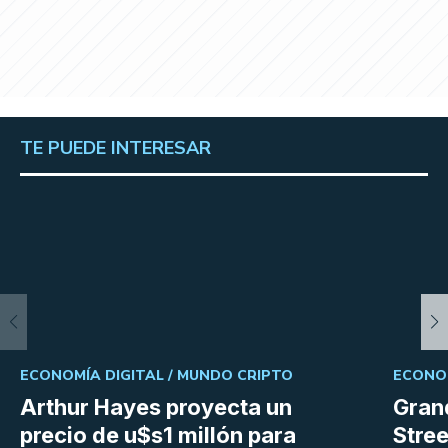
TE PUEDE INTERESAR
ECONOMÍA DIGITAL /
MUNDO CRIPTO
ECONOM
Arthur Hayes proyecta un
Gran
precio de u$s1 millón para
Stree