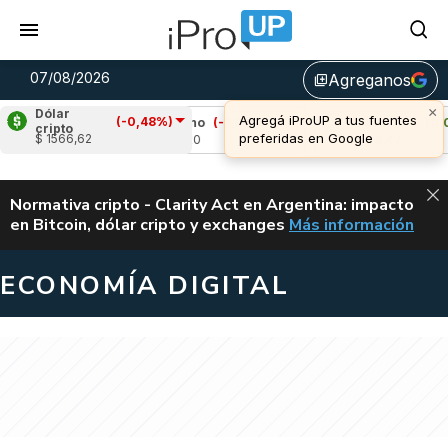
07/08/2026
Agreganos
library_add
×
Dólar
Agregá iProUP a tus fuentes
(-0,48%)
94%)
Cardano
(-1,02%)
Avalanche
(0,06%
cripto
preferidas en Google
$ 1566,62
u$s 0,20
u$s 6,47
ALERTA
Normativa cripto - Clarity Act en Argentina: impacto
en Bitcoin, dólar cripto y exchanges
Más información
CLARITY ACT EN AR
ECONOMÍA DIGITAL