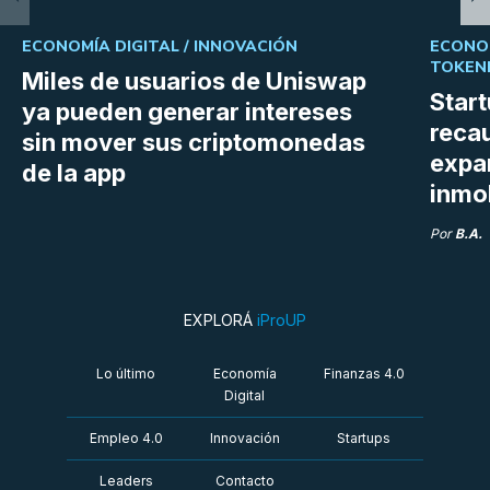
ECONOMÍA DIGITAL /
INNOVACIÓN
ECONOM
TOKENI
Miles de usuarios de Uniswap
Star
ya pueden generar intereses
reca
sin mover sus criptomonedas
expan
de la app
inmob
Por
B.A.
EXPLORÁ
iProUP
Lo último
Economía
Finanzas 4.0
Digital
Empleo 4.0
Innovación
Startups
Leaders
Contacto