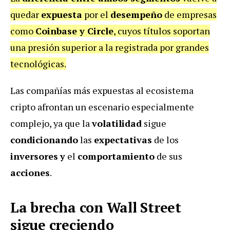
quedar
expuesta
por el
desempeño
de empresas
como
Coinbase y Circle
, cuyos títulos soportan
una presión superior a la registrada por grandes
tecnológicas.
Las compañías más expuestas al ecosistema
cripto afrontan un escenario especialmente
complejo, ya que la
volatilidad
sigue
condicionando
las
expectativas
de los
inversores
y
el
comportamiento
de sus
acciones
.
La brecha con Wall Street
sigue creciendo