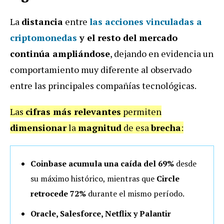
La
distancia
entre
las
acciones vinculadas a
criptomonedas
y el resto del mercado
continúa ampliándose
, dejando en evidencia un
comportamiento muy diferente al observado
entre las principales compañías tecnológicas.
Las
cifras más relevantes
permiten
dimensionar
la
magnitud
de esa
brecha
:
Coinbase acumula una caída del
69%
desde
su máximo histórico, mientras que
Circle
retrocede
72%
durante el mismo período.
Oracle, Salesforce, Netflix y Palantir