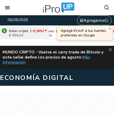
06/08/2026
Agreganos
library_add
×
Agregá iProUP a tus fuentes
Dólar cripto
(-0,18%)
89%)
Cardano
(-0,77%)
Avalanche
(-0,66%
preferidas en Google
$ 1566,53
u$s 0,19
u$s 6,63
ALERTA
MUNDO CRIPTO - Vuelve el carry trade de Bitcoin y
esta señal define los precios de agosto
Más
VUELVE EL CAR
información
ECONOMÍA DIGITAL