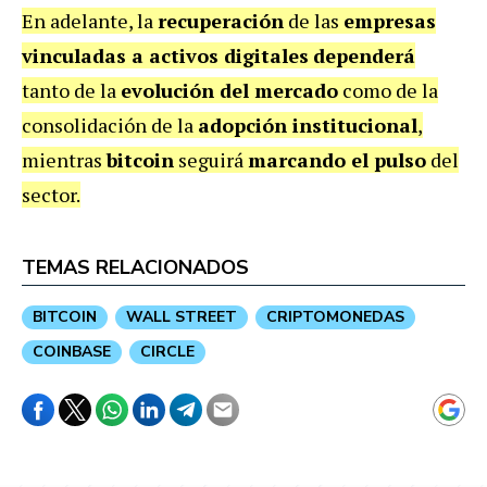
En adelante, la
recuperación
de las
empresas
vinculadas a activos digitales
dependerá
tanto de la
evolución del mercado
como de la
consolidación de la
adopción institucional
,
mientras
bitcoin
seguirá
marcando el pulso
del
sector.
TEMAS RELACIONADOS
BITCOIN
WALL STREET
CRIPTOMONEDAS
COINBASE
CIRCLE