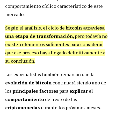
comportamiento cíclico característico de este
mercado.
Según el análisis, el ciclo de
bitcoin atraviesa
una etapa de transformación
, pero todavía no
existen elementos suficientes para considerar
que ese proceso haya llegado definitivamente a
su conclusión.
Los especialistas también remarcan que la
evolución de bitcoin
continuará siendo uno de
los
principales factores
para
explicar
el
comportamiento
del resto de las
criptomonedas
durante los próximos meses.