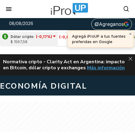
08/08/2026
Agreganos
library_add
Dólar cripto
(-0,17%)
)
Cardano
(-0,83%)
Avalanche
(1,41%)
$ 1567,58
u$s 0,20
u$s 6,54
ALERTA
Normativa cripto - Clarity Act en Argentina: impacto
en Bitcoin, dólar cripto y exchanges
Más información
CLARITY ACT EN AR
ECONOMÍA DIGITAL