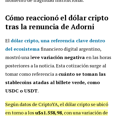
Cómo reaccionó el dólar cripto
tras la renuncia de Adorni
El
dólar cripto, una referencia clave dentro
del ecosistema
financiero digital argentino,
mostró una l
eve variación negativa
en las horas
posteriores a la noticia. Esta cotización surge al
tomar como referencia a
cuánto se toman las
stablecoins atadas al billete verde, como
USDC o USDT
.
Según datos de CriptoYA, el dólar cripto se ubicó
en torno a los
u$s1.558,98
, con una variación de