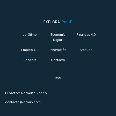
EXPLORÁ
iProUP
Lo último
Economía
Finanzas 4.0
Digital
Empleo 4.0
Innovación
Startups
Leaders
Contacto
RSS
Director:
Norberto Zocco
contacto@iproup.com