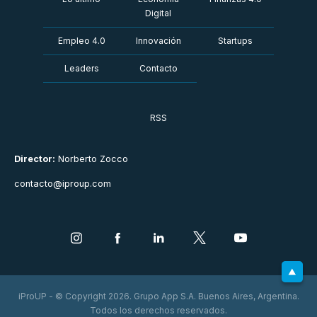
Digital
Empleo 4.0
Innovación
Startups
Leaders
Contacto
RSS
Director:
Norberto Zocco
contacto@iproup.com
iProUP - © Copyright 2026. Grupo App S.A. Buenos Aires, Argentina.
Todos los derechos reservados.