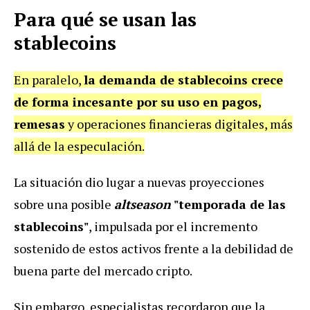
Para qué se usan las
stablecoins
En paralelo,
la demanda de stablecoins crece
de forma incesante por su uso en pagos,
remesas
y operaciones financieras digitales, más
allá de la especulación.
La situación dio lugar a nuevas proyecciones
sobre una posible
altseason
"temporada de las
stablecoins"
, impulsada por el incremento
sostenido de estos activos frente a la debilidad de
buena parte del mercado cripto.
Sin embargo, especialistas recordaron que la