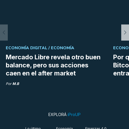
ECONOMÍA DIGITAL /
ECONOMÍA
ECONOM
Mercado Libre revela otro buen
Por q
balance, pero sus acciones
Bitco
caen en el after market
entra
Por
M.B
EXPLORÁ
iProUP
Lo último
Economía
Finanzas 4.0