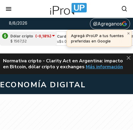
8/8/2026
Agreganos
library_add
×
Agregá iProUP a tus fuentes
Dólar cripto
(-0,18%)
le
(0,09%)
Cardano
(-0,56%)
Avalanche
preferidas en Google
$ 1567,52
,04
u$s 0,20
u$s 6,55
ALERTA
Normativa cripto - Clarity Act en Argentina: impacto
en Bitcoin, dólar cripto y exchanges
Más información
CLARITY ACT EN AR
ECONOMÍA DIGITAL