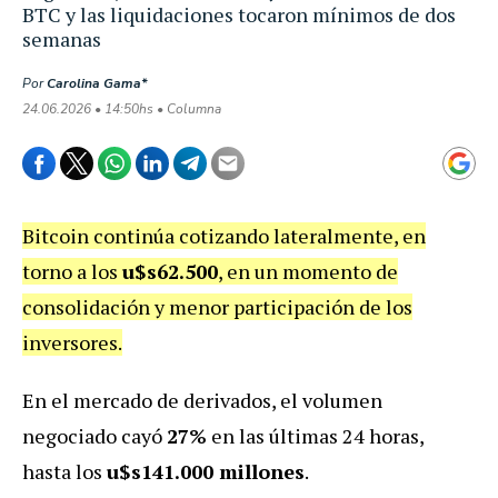
BTC y las liquidaciones tocaron mínimos de dos
semanas
Por
Carolina Gama*
24.06.2026 • 14:50hs • Columna
Bitcoin continúa cotizando lateralmente, en
torno a los
u$s62.500
, en un momento de
consolidación y menor participación de los
inversores.
En el mercado de derivados, el volumen
negociado cayó
27%
en las últimas 24 horas,
hasta los
u$s141.000 millones
.