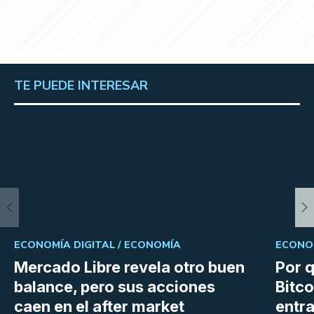
TE PUEDE INTERESAR
ECONOMÍA DIGITAL /
ECONOMÍA
ECONOM
Mercado Libre revela otro buen
Por q
balance, pero sus acciones
Bitco
caen en el after market
entra