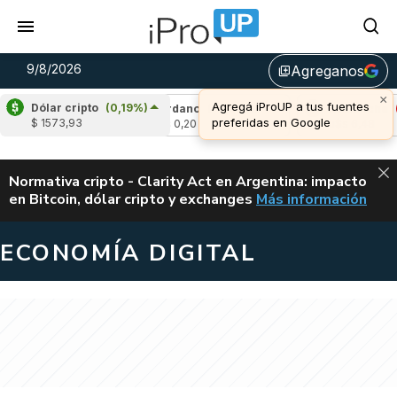
9/8/2026
Agreganos
library_add
×
Agregá iProUP a tus fuentes
Dólar cripto
(0,19%)
(0,01%)
Cardano
(-0,02%)
Avalanche
(-0
preferidas en Google
$ 1573,93
3
u$s 0,20
u$s 6,48
ALERTA
Normativa cripto - Clarity Act en Argentina: impacto
en Bitcoin, dólar cripto y exchanges
Más información
CLARITY ACT EN AR
ECONOMÍA DIGITAL