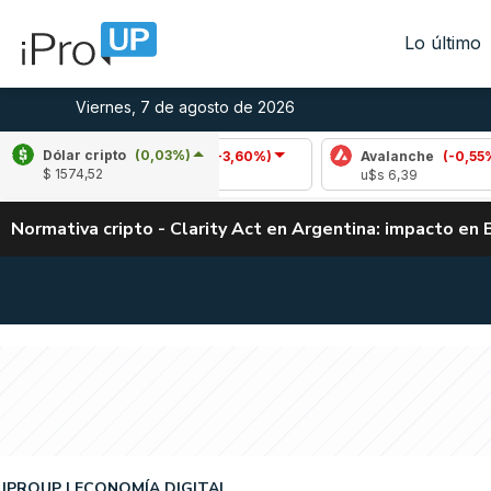
Lo último
Viernes, 7 de agosto de 2026
Dólar cripto
(0,03%)
Cardano
(-3,60%)
Avalanche
(-0,55%)
$ 1574,52
u$s 0,20
u$s 6,39
Normativa cripto - Clarity Act en Argentina: impacto en 
IPROUP
ECONOMÍA DIGITAL