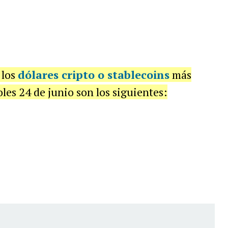
 los
dólares cripto o stablecoins
más
les 24 de junio son los siguientes: