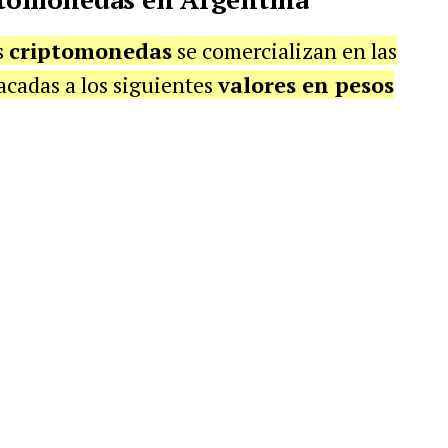
s
criptomonedas
se comercializan en las
acadas a los siguientes
valores en pesos