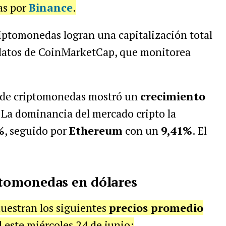
as por
Binance
.
criptomonedas logran una capitalización total
 datos de CoinMarketCap, que monitorea
l de criptomonedas mostró un
crecimiento
 La dominancia del mercado cripto la
%
, seguido por
Ethereum
con un
9,41%
. El
ptomonedas en dólares
uestran los siguientes
precios promedio
 este miércoles 24 de junio: