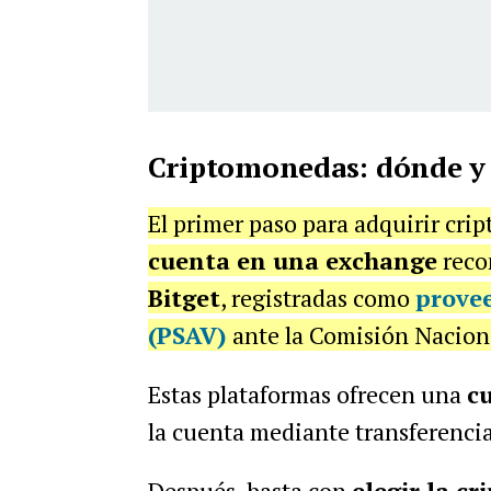
Criptomonedas: dónde y
El primer paso para adquirir cri
cuenta en una exchange
reco
Bitget
, registradas como
provee
(PSAV)
ante la Comisión Naciona
Estas plataformas ofrecen una
cu
la cuenta mediante transferenci
Después, basta con
elegir la c