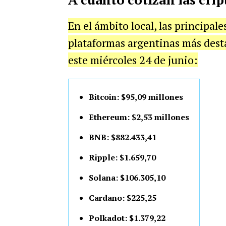
En el ámbito local, las principale
plataformas argentinas más dest
este miércoles 24 de junio:
Bitcoin: $95,09 millones
Ethereum: $2,53 millones
BNB: $882.433,41
Ripple: $1.659,70
Solana: $106.305,10
Cardano: $225,25
Polkadot: $1.379,22