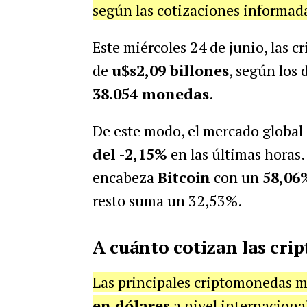
según las cotizaciones informad
Este miércoles 24 de junio, las 
de
u$s2,09 billones
, según los
38.054 monedas
.
De este modo, el mercado globa
del -2,15%
en las últimas horas.
encabeza
Bitcoin
con un
58,06
resto suma un 32,53%.
A cuánto cotizan las cri
Las principales criptomonedas m
en dólares
a nivel internacional