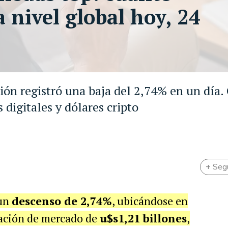
 nivel global hoy, 24
ión registró una baja del 2,74% en un día.
digitales y dólares cripto
+ Seg
 un
descenso de 2,74%
, ubicándose en
zación de mercado de
u$s1,21 billones
,