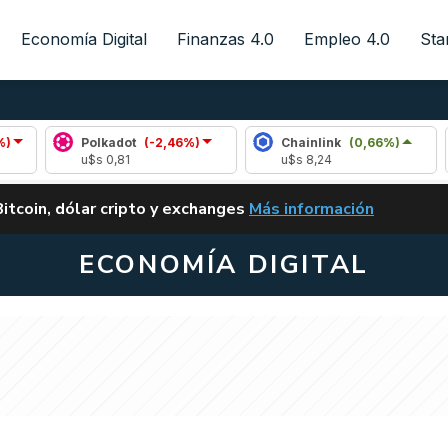
Economía Digital
Finanzas 4.0
Empleo 4.0
Sta
Polkadot
(-2,46%)
Chainlink
(0,66%)
Arb
u$s 0,81
u$s 8,24
u$s 
ALERTA
Bitcoin, dólar cripto y exchanges
Más información
CLARITY ACT EN ARGENTI
ECONOMÍA DIGITAL