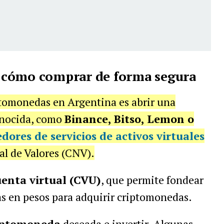
 cómo comprar de forma segura
ptomonedas en Argentina es abrir una
nocida, como
Binance, Bitso, Lemon o
dores de servicios de activos virtuales
l de Valores (CNV).
enta virtual (CVU)
, que permite fondear
as en pesos para adquirir criptomonedas.
riptomoneda
deseada e invertir. Algunas