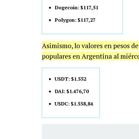
Dogecoin: $117,51
Polygon: $117,27
Asimismo, lo valores en pesos de
populares en Argentina al miérco
USDT: $1.552
DAI: $1.476,70
USDC: $1.558,84