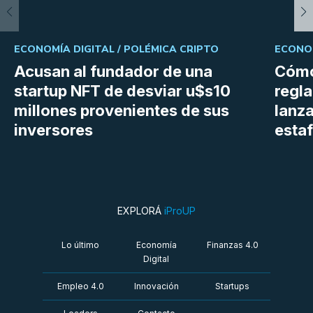
ECONOMÍA DIGITAL /
POLÉMICA CRIPTO
ECONOM
Acusan al fundador de una
Cómo
startup NFT de desviar u$s10
regl
millones provenientes de sus
lanza
inversores
estaf
EXPLORÁ
iProUP
Lo último
Economía
Finanzas 4.0
Digital
Empleo 4.0
Innovación
Startups