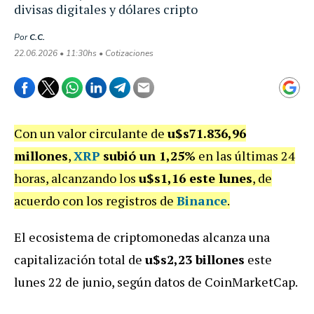
divisas digitales y dólares cripto
Por
C.C.
22.06.2026 • 11:30hs • Cotizaciones
Con un valor circulante de
u$s71.836,96
millones
,
XRP
subió un 1,25%
en las últimas 24
horas, alcanzando los
u$s1,16 este lunes
, de
acuerdo con los registros de
Binance
.
El ecosistema de criptomonedas alcanza una
capitalización total de
u$s2,23 billones
este
lunes 22 de junio, según datos de CoinMarketCap.