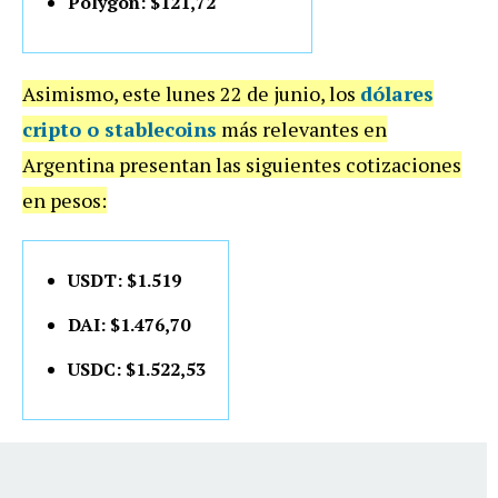
Polygon: $121,72
Asimismo, este lunes 22 de junio, los
dólares
cripto o stablecoins
más relevantes en
Argentina presentan las siguientes cotizaciones
en pesos:
USDT: $1.519
DAI: $1.476,70
USDC: $1.522,53