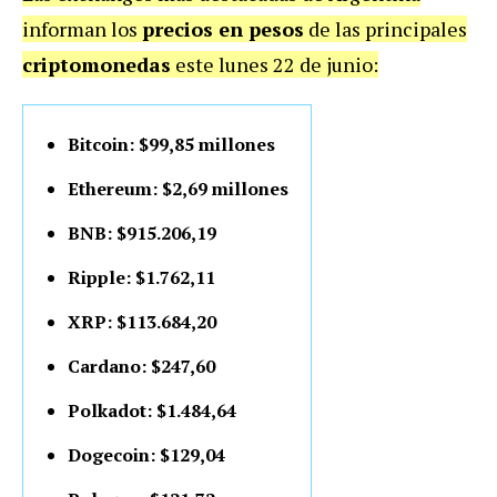
informan los
precios en pesos
de las principales
criptomonedas
este lunes 22 de junio:
Bitcoin: $99,85 millones
Ethereum: $2,69 millones
BNB: $915.206,19
Ripple: $1.762,11
XRP: $113.684,20
Cardano: $247,60
Polkadot: $1.484,64
Dogecoin: $129,04