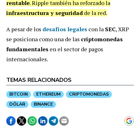
rentable
. Ripple también ha reforzado la
infraestructura y seguridad
de la red.
A pesar de los
desafíos legales
con la
SEC
, XRP
se posiciona como una de las
criptomonedas
fundamentales
en el sector de pagos
internacionales.
TEMAS RELACIONADOS
BITCOIN
ETHEREUM
CRIPTOMONEDAS
DÓLAR
BINANCE