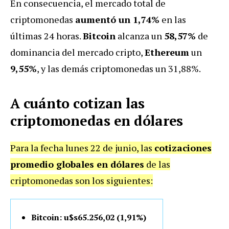
En consecuencia, el mercado total de
criptomonedas
aumentó un 1,74%
en las
últimas 24 horas.
Bitcoin
alcanza un
58,57%
de
dominancia del mercado cripto,
Ethereum
un
9,55%
, y las demás criptomonedas un 31,88%.
A cuánto cotizan las
criptomonedas en dólares
Para la fecha lunes 22 de junio, las
cotizaciones
promedio globales en dólares
de las
criptomonedas son los siguientes:
Bitcoin: u$s65.256,02 (1,91%)