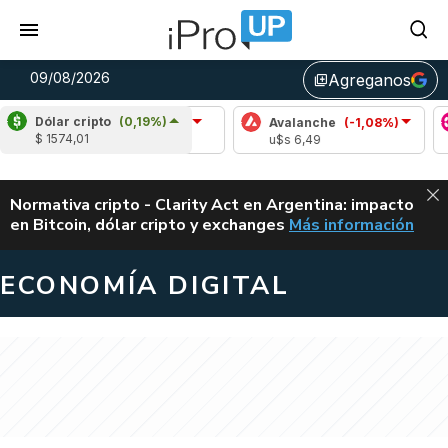
09/08/2026
Agreganos
library_add
Dólar cripto
(0,19%)
Cardano
(-0,02%)
Avalanche
(-1,08%)
P
$ 1574,01
u$s 0,20
u$s 6,49
u
ALERTA
Normativa cripto - Clarity Act en Argentina: impacto
en Bitcoin, dólar cripto y exchanges
Más información
CLARITY ACT EN AR
ECONOMÍA DIGITAL