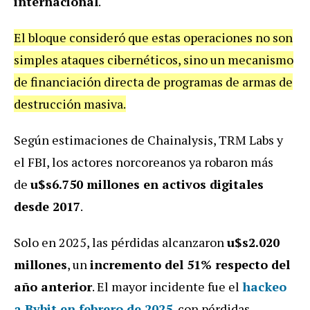
internacional
.
El bloque consideró que estas operaciones no son
simples ataques cibernéticos, sino un mecanismo
de financiación directa de programas de armas de
destrucción masiva.
Según estimaciones de Chainalysis, TRM Labs y
el FBI, los actores norcoreanos ya robaron más
de
u$s6.750 millones en activos digitales
desde 2017
.
Solo en 2025, las pérdidas alcanzaron
u$s2.020
millones
, un
incremento del 51% respecto del
año anterior
. El mayor incidente fue el
hackeo
a
Bybit en febrero de 2025
, con pérdidas