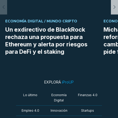
ECONOMÍA DIGITAL /
MUNDO CRIPTO
ECONOM
Un exdirectivo de BlackRock
Micha
rechaza una propuesta para
refor
Ethereum y alerta por riesgos
cambi
para DeFi y el staking
pide 
EXPLORÁ
iProUP
Lo último
Economía
Finanzas 4.0
Digital
Empleo 4.0
Innovación
Startups