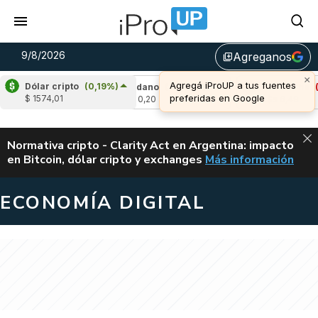
9/8/2026
Agreganos
library_add
×
Agregá iProUP a tus fuentes
Dólar cripto
(0,19%)
,21%)
Cardano
(-0,02%)
Avalanche
(-1,0
preferidas en Google
$ 1574,01
u$s 0,20
u$s 6,49
ALERTA
Normativa cripto - Clarity Act en Argentina: impacto
en Bitcoin, dólar cripto y exchanges
Más información
CLARITY ACT EN AR
ECONOMÍA DIGITAL