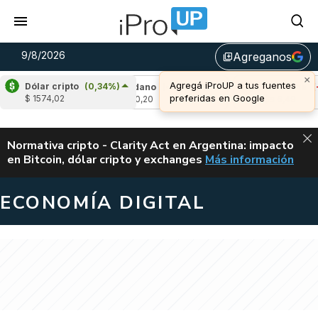
9/8/2026
Agreganos
library_add
×
Agregá iProUP a tus fuentes
Dólar cripto
(0,34%)
-0,38%)
Cardano
(-1,52%)
Avalanche
(-0,
preferidas en Google
$ 1574,02
u$s 0,20
u$s 6,49
ALERTA
Normativa cripto - Clarity Act en Argentina: impacto
en Bitcoin, dólar cripto y exchanges
Más información
CLARITY ACT EN AR
ECONOMÍA DIGITAL