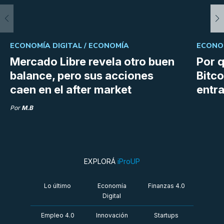
ECONOMÍA DIGITAL /
ECONOMÍA
ECONOM
Mercado Libre revela otro buen
Por q
balance, pero sus acciones
Bitco
caen en el after market
entra
Por
M.B
EXPLORÁ
iProUP
Lo último
Economía
Finanzas 4.0
Digital
Empleo 4.0
Innovación
Startups