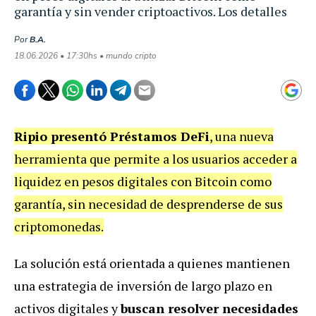
garantía y sin vender criptoactivos. Los detalles
Por
B.A.
18.06.2026 • 17:30hs • mundo cripto
Ripio presentó Préstamos DeFi
, una nueva
herramienta que permite a los usuarios acceder a
liquidez en pesos digitales con Bitcoin como
garantía, sin necesidad de desprenderse de sus
criptomonedas.
La solución está orientada a quienes mantienen
una estrategia de inversión de largo plazo en
activos digitales y
buscan resolver necesidades