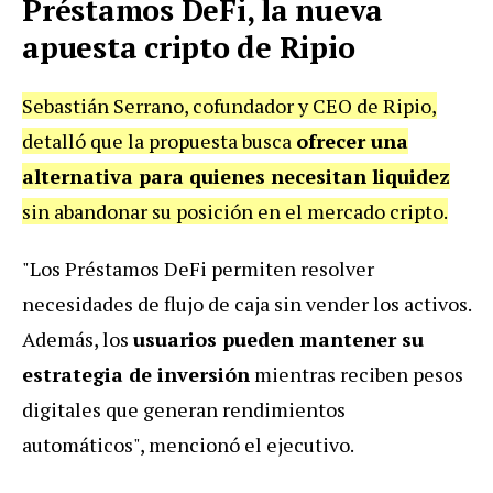
Préstamos DeFi, la nueva
apuesta cripto de Ripio
Sebastián Serrano, cofundador y CEO de Ripio,
detalló que la propuesta busca
ofrecer una
alternativa para quienes necesitan liquidez
sin abandonar su posición en el mercado cripto.
"Los Préstamos DeFi permiten resolver
necesidades de flujo de caja sin vender los activos.
Además, los
usuarios pueden mantener su
estrategia de inversión
mientras reciben pesos
digitales que generan rendimientos
automáticos", mencionó el ejecutivo.