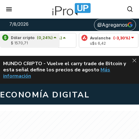
7/8/2026
Agreganos
library_add
Dólar cripto
(0,24%)
Cardano
(3,91%)
Avalanche
(-3,30%)
$ 1570,71
u$s 0,20
u$s 6,42
ALERTA
MUNDO CRIPTO - Vuelve el carry trade de Bitcoin y
esta señal define los precios de agosto
Más
VUELVE EL CAR
información
ECONOMÍA DIGITAL