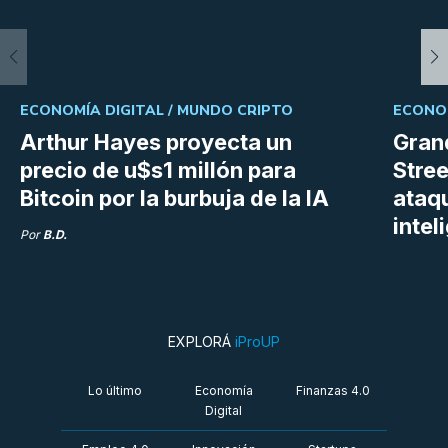
ECONOMÍA DIGITAL /
MUNDO CRIPTO
ECONOM
Arthur Hayes proyecta un
Gran
precio de u$s1 millón para
Stree
Bitcoin por la burbuja de la IA
ataq
intel
Por
B.D.
EXPLORÁ
iProUP
Lo último
Economía
Finanzas 4.0
Digital