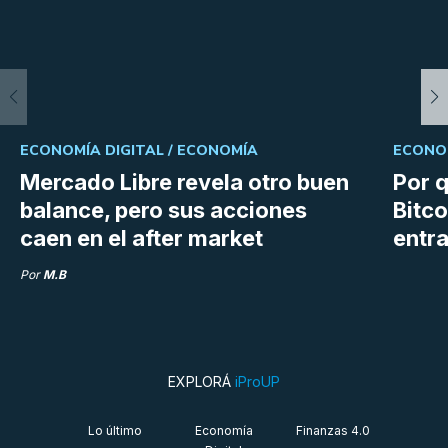
ECONOMÍA DIGITAL /
ECONOMÍA
ECONOM
Mercado Libre revela otro buen
Por q
balance, pero sus acciones
Bitco
caen en el after market
entra
Por
M.B
EXPLORÁ
iProUP
Lo último
Economía
Finanzas 4.0