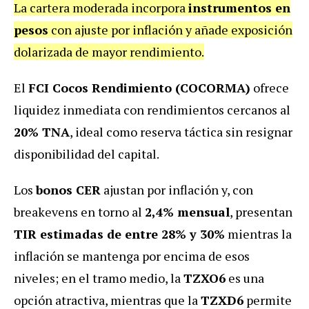
La cartera moderada incorpora
instrumentos en
pesos
con ajuste por inflación y añade exposición
dolarizada de mayor rendimiento.
El
FCI Cocos Rendimiento (COCORMA)
ofrece
liquidez inmediata con rendimientos cercanos al
20% TNA
, ideal como reserva táctica sin resignar
disponibilidad del capital.
Los
bonos CER
ajustan por inflación y, con
breakevens en torno al
2,4% mensual
, presentan
TIR estimadas de entre 28% y 30%
mientras la
inflación se mantenga por encima de esos
niveles; en el tramo medio, la
TZXO6
es una
opción atractiva, mientras que la
TZXD6
permite