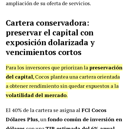
ampliación de su oferta de servicios.
Cartera conservadora:
preservar el capital con
exposición dolarizada y
vencimientos cortos
Para los inversores que priorizan la
preservación
del capital
, Cocos plantea una cartera orientada
a obtener rendimiento sin quedar expuestos a la
volatilidad del mercado
.
El 40% de la cartera se asigna al
FCI Cocos
Dólares Plus
, un
fondo común de inversión en
dólares
con una
TIR estimada del 6% anual
,