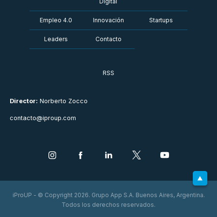
Digital
Empleo 4.0
Innovación
Startups
Leaders
Contacto
RSS
Director:
Norberto Zocco
contacto@iproup.com
iProUP - © Copyright 2026. Grupo App S.A. Buenos Aires, Argentina.
Todos los derechos reservados.