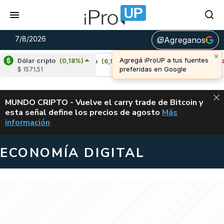
7/8/2026
Agreganos
library_add
Dólar cripto
(0,18%)
%)
Cardano
(6,95%)
Avalanche
(-4,38%)
$ 1571,51
u$s 0,20
u$s 6,42
ALERTA
MUNDO CRIPTO - Vuelve el carry trade de Bitcoin y
esta señal define los precios de agosto
Más
VUELVE EL CAR
información
ECONOMÍA DIGITAL