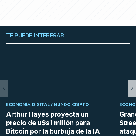
TE PUEDE INTERESAR
ECONOMÍA DIGITAL /
MUNDO CRIPTO
ECONOM
Arthur Hayes proyecta un
Gran
precio de u$s1 millón para
Stree
Bitcoin por la burbuja de la IA
ataq