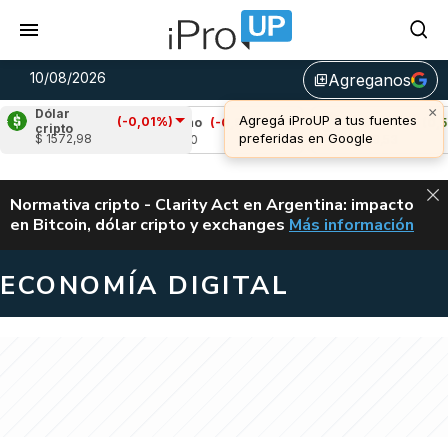
10/08/2026
Agreganos
library_add
×
Dólar
Agregá iProUP a tus fuentes
(-0,01%)
8%)
Cardano
(-0,96%)
Avalanche
(0,54%)
cripto
preferidas en Google
$ 1572,98
u$s 0,20
u$s 6,53
ALERTA
Normativa cripto - Clarity Act en Argentina: impacto
en Bitcoin, dólar cripto y exchanges
Más información
CLARITY ACT EN AR
ECONOMÍA DIGITAL