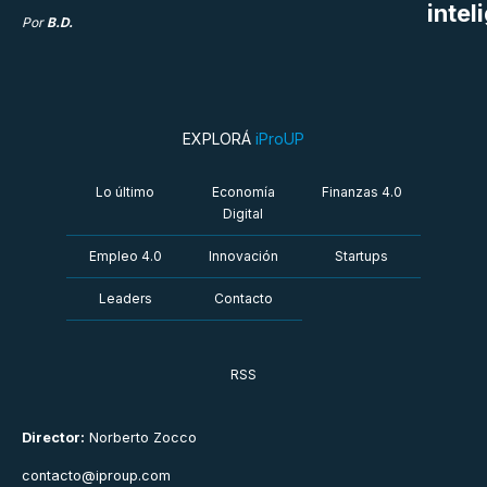
intel
Por
B.D.
EXPLORÁ
iProUP
Lo último
Economía
Finanzas 4.0
Digital
Empleo 4.0
Innovación
Startups
Leaders
Contacto
RSS
Director:
Norberto Zocco
contacto@iproup.com