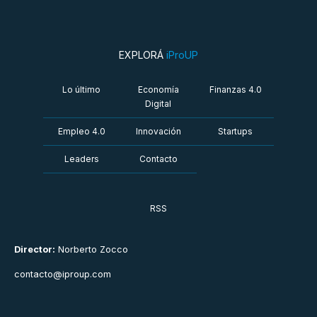
EXPLORÁ
iProUP
Lo último
Economía
Finanzas 4.0
Digital
Empleo 4.0
Innovación
Startups
Leaders
Contacto
RSS
Director:
Norberto Zocco
contacto@iproup.com