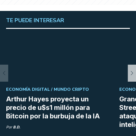
TE PUEDE INTERESAR
ECONOMÍA DIGITAL /
MUNDO CRIPTO
ECONOM
Arthur Hayes proyecta un
Gran
precio de u$s1 millón para
Stree
Bitcoin por la burbuja de la IA
ataq
intel
Por
B.D.