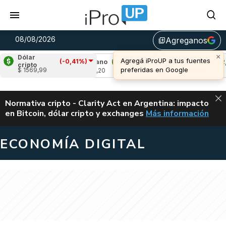
08/08/2026
Agreganos
library_add
×
Dólar
Agregá iProUP a tus fuentes
(-0,41%)
,51%)
Cardano
(0,76%)
Avalanche
(2,39
cripto
preferidas en Google
$ 1569,99
u$s 0,20
u$s 6,53
ALERTA
Normativa cripto - Clarity Act en Argentina: impacto
en Bitcoin, dólar cripto y exchanges
Más información
CLARITY ACT EN AR
ECONOMÍA DIGITAL